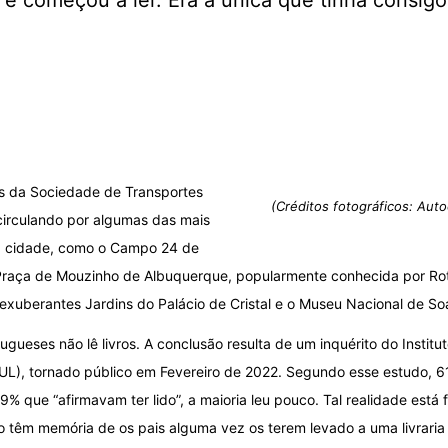
e começou a ler. Era a única que tinha consigo
os da Sociedade de Transportes
(Créditos fotográficos: Aut
circulando por algumas das mais
a cidade, como o Campo 24 de
a Praça de Mouzinho de Albuquerque, popularmente conhecida por Ro
s exuberantes Jardins do Palácio de Cristal e o Museu Nacional de So
ueses não lê livros. A conclusão resulta de um inquérito do Institut
UL), tornado público em Fevereiro de 2022. Segundo esse estudo, 61
39% que “afirmavam ter lido”, a maioria leu pouco. Tal realidade está
o têm memória de os pais alguma vez os terem levado a uma livraria