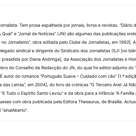
ornalista. Tem prosa espalhada por jornais, livros e revistas. “Diário d
& Qual” e “Jornal de Notícias” (JN) são algumas das publicações onde
o Jornalismo”, obra editada pelo Clube de Jornalistas, em 1992]. A
elegado sindical e dirigente do Sindicato dos Jornalistas (SJ) [no bi
 presidida por Diana Andringa], da Associação dos Jornalistas e Ho
ro do Conselho de Redacção do JN, do qual foi editor-adjunto do
 É autor do romance “Português Suave – Cuidado com cão” [1.ª ediç
ca das Letras”, em 2004], do livro de crónicas “O Terceiro Anel Já Nã
“E Tudo o Espírito Santo Levou” e da obra para a infância “A Família
ueses com obra publicada pela Editora Thesaurus, de Brasília. Actu
l “sinalAberto”.