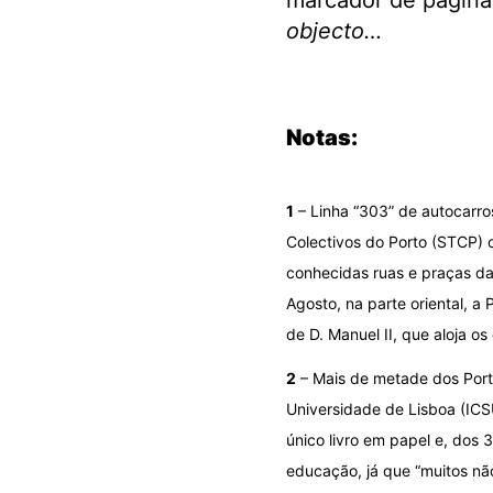
marcador de página 
objecto…
.
Notas:
1
– Linha “303” de autocarr
Colectivos do Porto (STCP) 
conhecidas ruas e praças d
Agosto, na parte oriental, 
de D. Manuel II, que aloja o
2
– Mais de metade dos Portug
Universidade de Lisboa (ICS
único livro em papel e, dos 
educação, já que “muitos nã