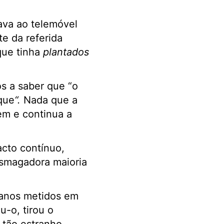
lava ao telemóvel
e da referida
que tinha
plantados
os a saber que “o
que
“.
Nada que a
em e continua a
acto contínuo,
esmagadora maioria
 anos metidos em
u-o, tirou o