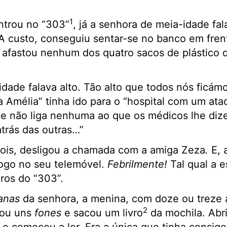
1
ntrou no “303”
, já a senhora de meia-idade fa
 custo, conseguiu sentar-se no banco em frent
 afastou nenhum dos quatro sacos de plástico 
dade falava alto. Tão alto que todos nós ficám
a Amélia” tinha ido para o
“hospital com um ata
le não liga nenhuma ao que os médicos lhe diz
atrás das outras…”
ois, desligou a chamada com a amiga Zeza
.
E, 
jogo no seu telemóvel.
Febrilmente!
Tal qual a 
ros do “303”.
anas
da senhora, a menina, com doze ou treze
2
cou uns
fones
e sacou um livro
da mochila. Abri