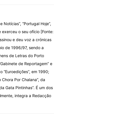
e Notícias”, “Portugal Hoje”,
 exerceu o seu ofício [Fonte:
ssinou e deu voz a crónicas
énio de 1996/97, sendo a
mens de Letras do Porto
 “Gabinete de Reportagem” e
ão “Euroedições”, em 1990;
o Chora Por Chalana”, da
 da Gata Pintinhas”. É um dos
almente, integra a Redacção