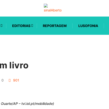
EDITORIAS
REPORTAGEM
LUSOFONIA
m livro
0
901
 Duarte/AP – tvi.iol.pt/mobilidade)