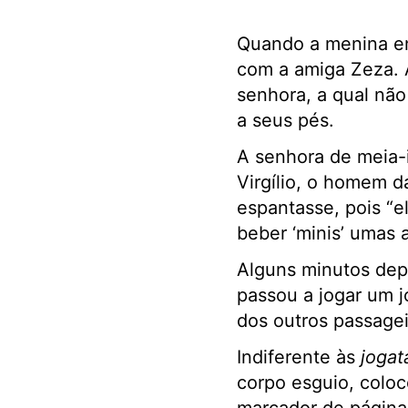
Quando a menina e
com a amiga Zeza. A
senhora, a qual não
a seus pés.
A senhora de meia-i
Virgílio, o homem d
espantasse, pois “e
beber ‘minis’ umas 
Alguns minutos dep
passou a jogar um 
dos outros passagei
Indiferente às
jogat
corpo esguio, colo