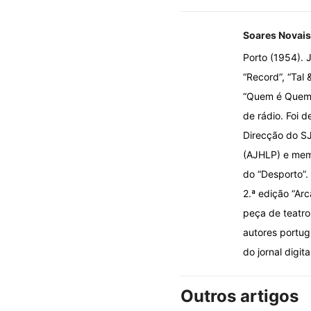
Soares Novais
Porto (1954). J
“Record”, “Tal 
“Quem é Quem n
de rádio. Foi d
Direcção do SJ
(AJHLP) e memb
do “Desporto”.
2.ª edição “Ar
peça de teatro 
autores portug
do jornal digita
Outros artigos