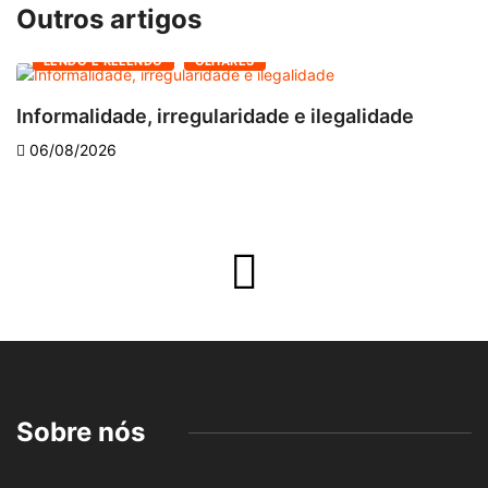
Outros artigos
LENDO E RELENDO
OLHARES
Informalidade, irregularidade e ilegalidade
A
06/08/2026
Sobre nós