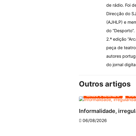
de rádio. Foi d
Direcção do SJ
(AJHLP) e memb
do “Desporto”.
2.ª edição “Ar
peça de teatro 
autores portug
do jornal digita
Outros artigos
LENDO E RELENDO
OLH
Informalidade, irregul
06/08/2026