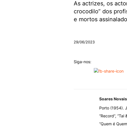
As actrizes, os act
crocodilo” dos profi
e mortos assinalad
.
29/06/2023
Siga-nos:
Soares Novais
Porto (1954). J
“Record”, “Tal 
“Quem é Quem n