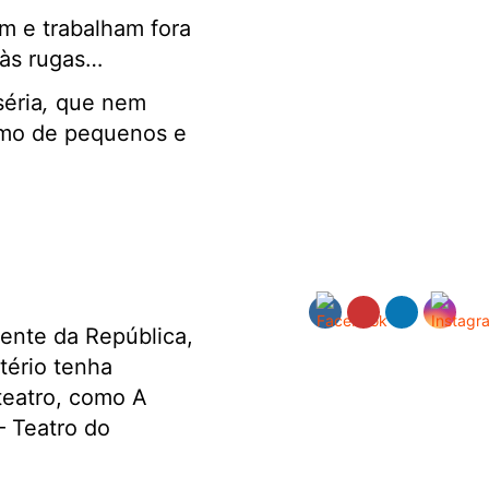
em e trabalham fora
 às rugas…
éria
,
que nem
smo de pequenos e
nte da República,
tério tenha
teatro, como A
– Teatro do