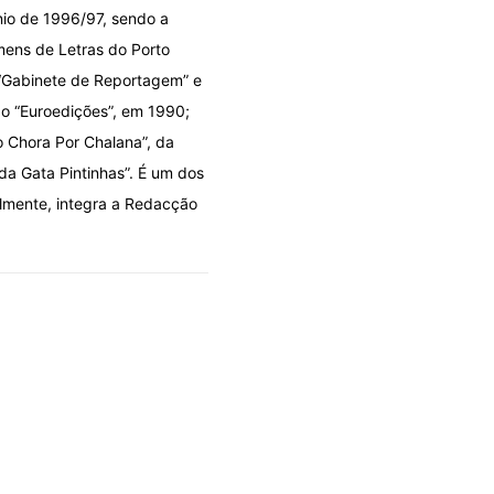
énio de 1996/97, sendo a
mens de Letras do Porto
 “Gabinete de Reportagem” e
ão “Euroedições”, em 1990;
o Chora Por Chalana”, da
 da Gata Pintinhas”. É um dos
almente, integra a Redacção
DOLO POR DESIGN
OLHARES
A fila que se fura por cima
06/08/2026