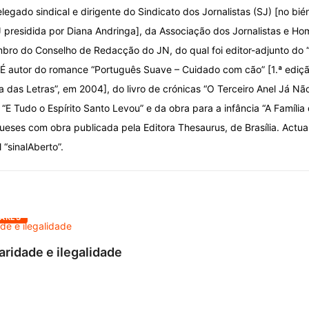
elegado sindical e dirigente do Sindicato dos Jornalistas (SJ) [no bi
 presidida por Diana Andringa], da Associação dos Jornalistas e Ho
ro do Conselho de Redacção do JN, do qual foi editor-adjunto do
 É autor do romance “Português Suave – Cuidado com cão” [1.ª ediç
ca das Letras”, em 2004], do livro de crónicas “O Terceiro Anel Já Nã
“E Tudo o Espírito Santo Levou” e da obra para a infância “A Família
ueses com obra publicada pela Editora Thesaurus, de Brasília. Actu
l “sinalAberto”.
ARES
aridade e ilegalidade