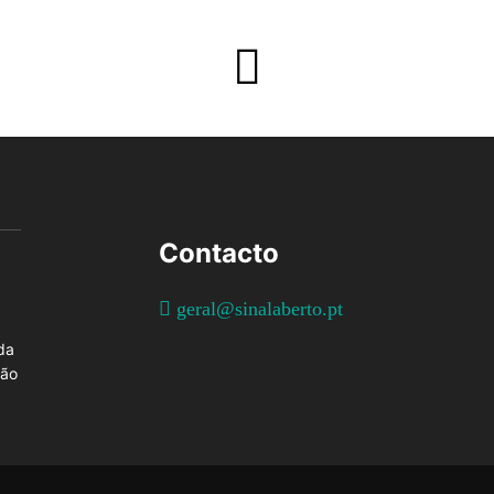
Contacto
geral@sinalaberto.pt
da
ção