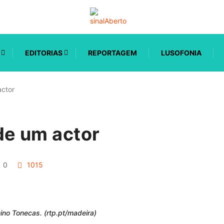
EDITORIAS
REPORTAGEM
LUSOFONIA
actor
de um actor
0
1015
ino Tonecas. (rtp.pt/madeira)