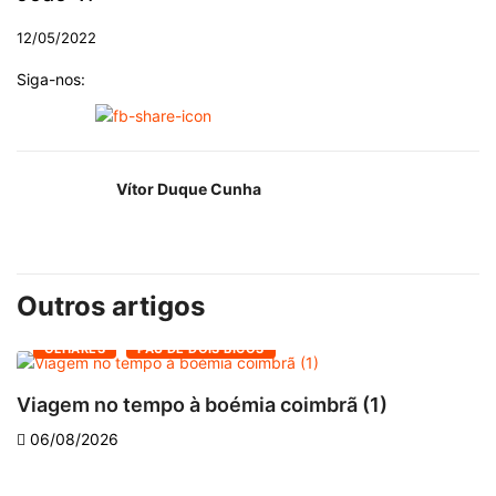
12/05/2022
Siga-nos:
Vítor Duque Cunha
Outros artigos
OLHARES
PAU DE DOIS BICOS
Viagem no tempo à boémia coimbrã (1)
A
06/08/2026