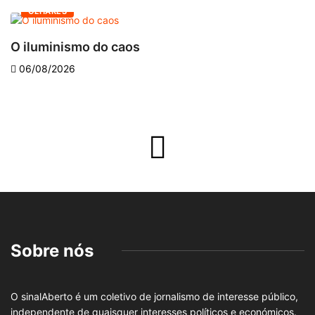
OLHARES
O iluminismo do caos
E
06/08/2026
Sobre nós
O sinalAberto é um coletivo de jornalismo de interesse público,
independente de quaisquer interesses políticos e económicos.