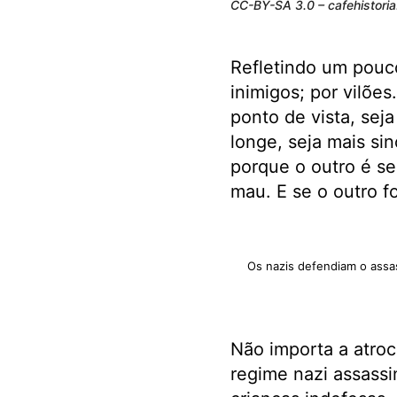
CC-BY-SA 3.0 – cafehistoria
Refletindo um pouco
inimigos; por vilõe
ponto de vista, seja
longe, seja mais si
porque o outro é se
mau. E se o outro f
Os nazis defendiam o assas
Não importa a atro
regime nazi assass