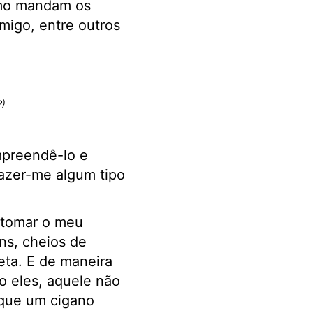
omo mandam os
migo, entre outros
P)
ompreendê-lo e
fazer-me algum tipo
a tomar o meu
ns, cheios de
eta. E de maneira
 eles, aquele não
 que um cigano