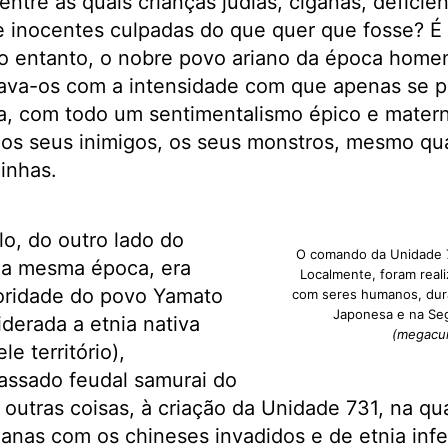
entre as quais crianças judias, ciganas, deficie
e inocentes culpadas do que quer que fosse? É
o entanto, o nobre povo ariano da época home
mava-os com a intensidade com que apenas se 
a, com todo um sentimentalismo épico e mate
os seus inimigos, os seus monstros, mesmo qu
inhas.
o, do outro lado do
O comando da Unidade 731
na mesma época, era
Localmente, foram reali
oridade do povo Yamato
com seres humanos, dur
Japonesa e na Se
iderada a etnia nativa
(megacur
e território),
ssado feudal samurai do
 outras coisas, à criação da Unidade 731, na qu
nas com os chineses invadidos e de etnia infer