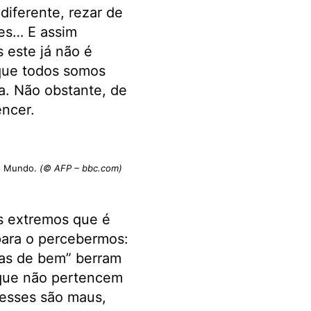
 diferente, rezar de
tes… E assim
 este já não é
 que todos somos
a. Não obstante, de
encer.
lo Mundo.
(© AFP – bbc.com)
os extremos que é
 para o percebermos:
oas de bem” berram
s que não pertencem
 esses são maus,