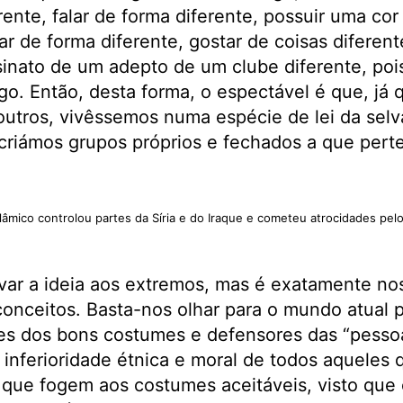
rente, falar de forma diferente, possuir uma cor
ar de forma diferente, gostar de coisas diferen
sinato de um adepto de um clube diferente, pois
o. Então, desta forma, o espectável é que, já
outros, vivêssemos numa espécie de lei da selv
, criámos grupos próprios e fechados a que pert
lâmico controlou partes da Síria e do Iraque e cometeu atrocidades pe
evar a ideia aos extremos, mas é exatamente n
s conceitos. Basta-nos olhar para o mundo atual
res dos bons costumes e defensores das “pess
 inferioridade étnica e moral de todos aquele
 que fogem aos costumes aceitáveis, visto que