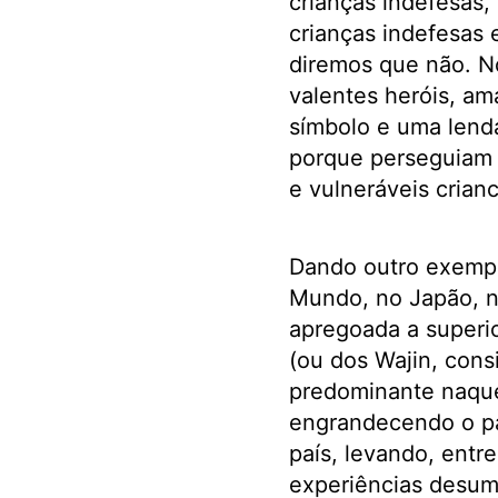
crianças indefesas, 
crianças indefesas 
diremos que não. N
valentes heróis, a
símbolo e uma lend
porque perseguiam 
e vulneráveis crianc
Dando outro exempl
Mundo, no Japão, 
apregoada a superi
(ou dos Wajin, cons
predominante naquel
engrandecendo o pa
país, levando, entre
experiências desuma