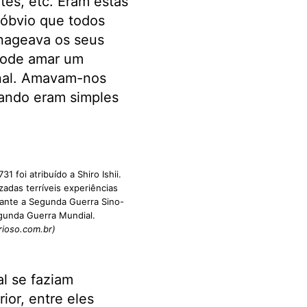
ntes, etc. Eram estas
 óbvio que todos
nageava os seus
pode amar um
rnal. Amavam-nos
ando eram simples
 foi atribuído a Shiro Ishii.
zadas terríveis experiências
ante a Segunda Guerra Sino-
gunda Guerra Mundial.
ioso.com.br)
al se faziam
ior, entre eles