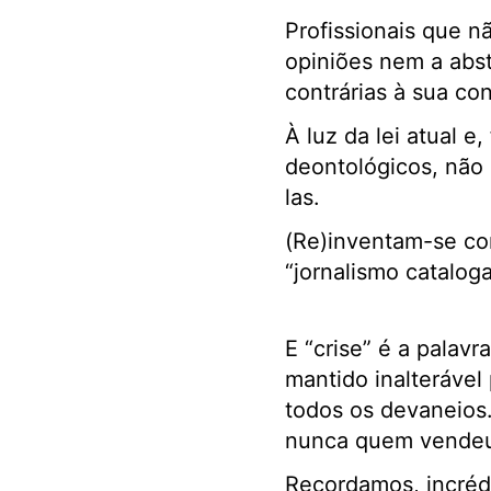
Profissionais que 
opiniões nem a abs
contrárias à sua con
À luz da lei atual 
deontológicos, não 
las.
(Re)inventam-se conc
“jornalismo catalog
E “crise” é a palavr
mantido inalterável p
todos os devaneios
nunca quem vendeu 
Recordamos, incrédu