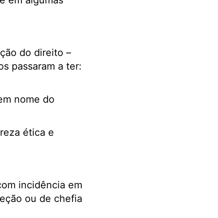
-se em algumas
ção do direito –
os passaram a ter:
, em nome do
reza ética e
 com incidência em
reção ou de chefia