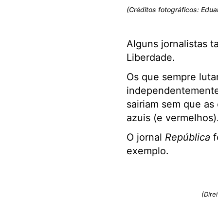
(Créditos fotográficos: Edu
Alguns jornalistas 
Liberdade.
Os que sempre lutar
independentemente d
sairiam sem que as 
azuis (e vermelhos)
O jornal
República
f
exemplo.
(Dire