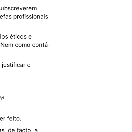
 subscreverem
fas profissionais
ios éticos e
s. Nem como contá-
justificar o
ly)
r feito.
s, de facto, a