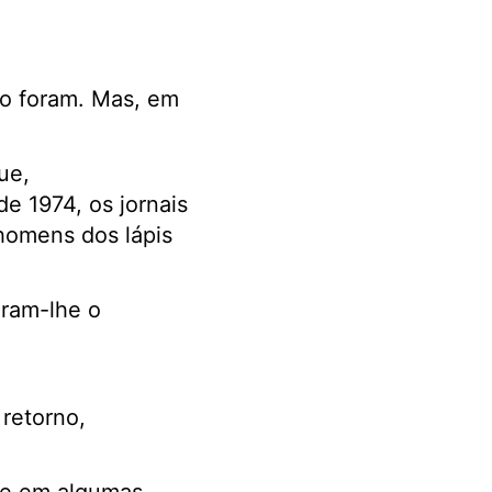
 o foram. Mas, em
ue,
e 1974, os jornais
homens dos lápis
iram-lhe o
retorno,