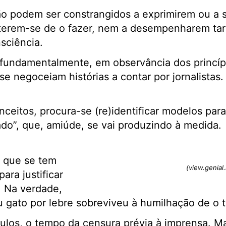
não podem ser constrangidos a exprimirem ou a
terem-se de o fazer, nem a desempenharem tare
sciência.
e, fundamentalmente, em observância dos princíp
se negoceiam histórias a contar por jornalista
eitos, procura-se (re)identificar modelos para 
ado”, que, amiúde, se vai produzindo à medida.
a que se tem
(view.genial.
ara justificar
. Na verdade,
gato por lebre sobreviveu à humilhação de o te
los, o tempo da censura prévia à imprensa. Ma