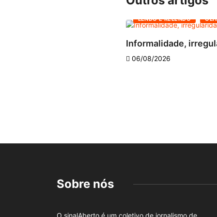
Outros artigos
LENDO E RELENDO
OLH
Informalidade, irregul
06/08/2026
Sobre nós
O sinalAberto é um coletivo de jornalismo de