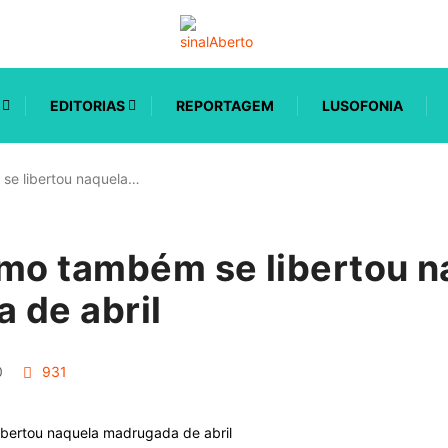
EDITORIAS
REPORTAGEM
LUSOFONIA
se libertou naquela…
smo também se libertou n
 de abril
0
931