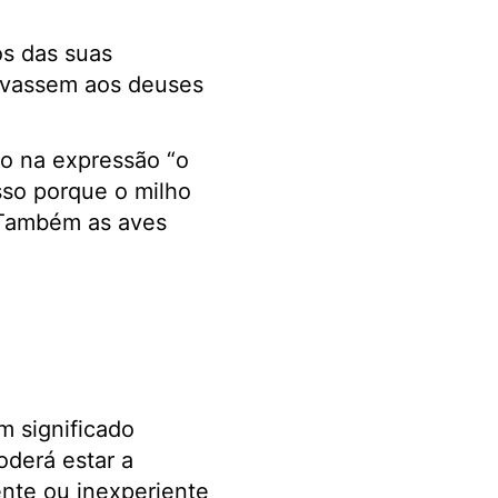
os das suas
levassem aos deuses
o na expressão “o
Isso porque o milho
. Também as aves
m significado
oderá estar a
ente ou inexperiente