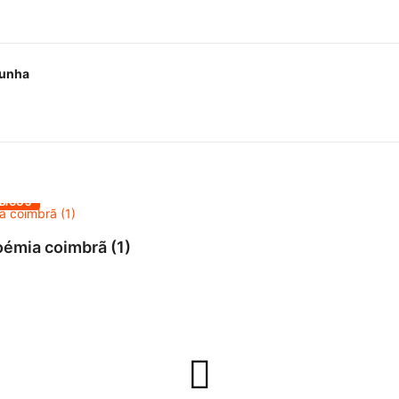
Cunha
 BICOS
émia coimbrã (1)