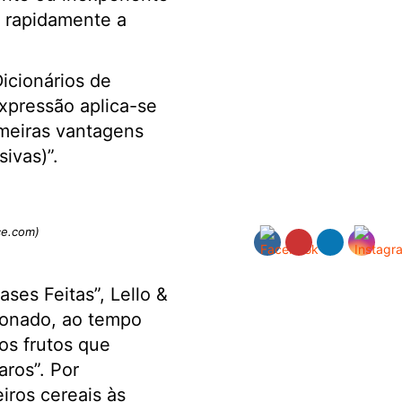
 rapidamente a
icionários de
expressão aplica-se
imeiras vantagens
ivas)”.
e.com)
ses Feitas”, Lello &
cionado, ao tempo
os frutos que
ros”. Por
iros cereais às