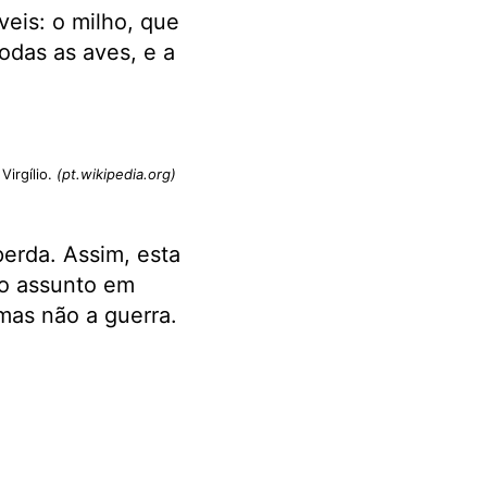
eis: o milho, que
odas as aves, e a
Virgílio.
(pt.wikipedia.org)
perda. Assim, esta
 o assunto em
mas não a guerra.