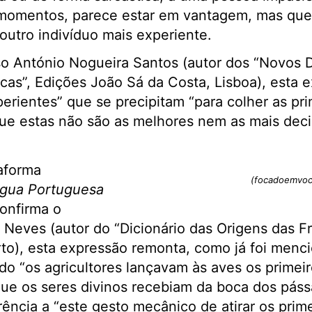
 momentos, parece estar em vantagem, mas que
outro indivíduo mais experiente.
o António Nogueira Santos (autor dos “Novos D
cas”, Edições João Sá da Costa, Lisboa), esta 
perientes” que se precipitam “para colher as pr
que estas não são as melhores nem as mais decis
taforma
(focadoemvoc
ngua Portuguesa
onfirma o
 Neves (autor do “Dicionário das Origens das Fra
rto), esta expressão remonta, como já foi men
 “os agricultores lançavam às aves os primeir
ue os seres divinos recebiam da boca dos pássa
rência a “este gesto mecânico de atirar os prime