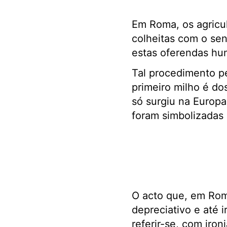
Em Roma, os agricul
colheitas com o sen
estas oferendas huma
Tal procedimento p
primeiro milho é do
só surgiu na Europ
foram simbolizadas 
O acto que, em Roma
depreciativo e até 
referir-se, com iro