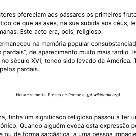
tores ofereciam aos pássaros os primeiros frut
tido de que as aves, na sua subida aos céus, 
nas. Este acto era, pois, religioso.
ermaneceu na memória popular consubstanciad
s pardais”, de aparecimento muito mais tardio. 
a no século XVI, tendo sido levado da América
pelos pardais.
Natureza morta. Fresco de Pompeia.
(pt.wikipedia.org)
, tinha um significado religioso passou a ter u
irónico. Quando alguém evoca esta expressão p
nia ou de forma sarcástica, a uma pessoa impaci