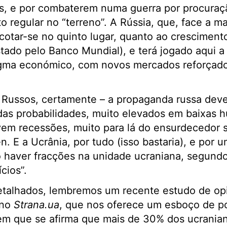
ás, e por combaterem numa guerra por procura
o regular no “terreno”. A Rússia, que, face a 
cotar-se no quinto lugar, quanto ao crescimen
stado pelo Banco Mundial), e terá jogado aqui a
ma económico, com novos mercados reforçados 
Russos, certamente – a propaganda russa deve
das probabilidades, muito elevados em baixas 
em recessões, muito para lá do ensurdecedor si
en
. E a Ucrânia, por tudo (isso bastaria), e por
o haver fracções na unidade ucraniana, segund
cios”.
etalhados, lembremos um recente estudo de opi
ano
Strana.ua
, que nos oferece um esboço de po
 em que se afirma que mais de 30% dos ucrania