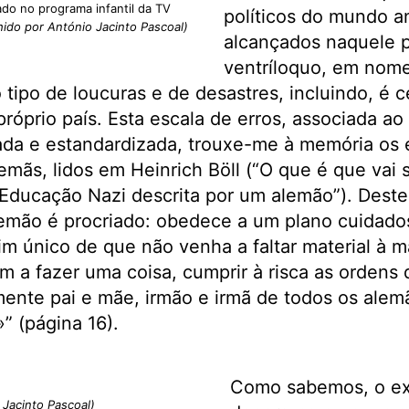
ado no programa infantil da TV
políticos do mundo a
ido por António Jacinto Pascoal)
alcançados naquele p
ventríloquo, em nome
 o tipo de loucuras e de desastres, incluindo, é c
róprio país. Esta escala de erros, associada ao 
cada e estandardizada, trouxe-me à memória os e
emãs, lidos em Heinrich Böll (“O que é que vai 
 Educação Nazi descrita por um alemão”). Deste 
lemão é procriado: obedece a um plano cuidad
im único de que não venha a faltar material à 
êm a fazer uma coisa, cumprir à risca as ordens 
mente pai e mãe, irmão e irmã de todos os alem
” (página 16).
Como sabemos, o ex
 Jacinto Pascoal)