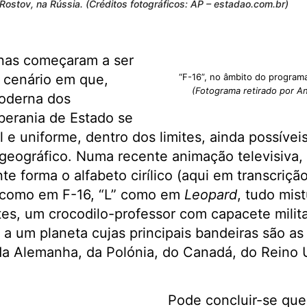
Rostov, na Rússia. (Créditos fotográficos: AP – estadao.com.br)
anas começaram a ser
 cenário em que,
“F-16”, no âmbito do programa
(Fotograma retirado por An
oderna dos
berania de Estado se
l e uniforme, dentro dos limites, ainda possíveis
 geográfico. Numa recente animação televisiva, 
e forma o alfabeto cirílico (aqui em transcrição
 como em F-16, “L” como em
Leopard
, tudo mis
es, um crocodilo-professor com capacete milit
 a um planeta cujas principais bandeiras são a
da Alemanha, da Polónia, do Canadá, do Reino U
Pode concluir-se que