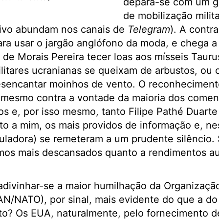
depara-se com um g
de mobilização milit
ivo abundam nos canais de
Telegram
). A contra
ara usar o jargão anglófono da moda, e chega a
o de Morais Pereira tecer loas aos mísseis Tauru
litares ucranianas se queixam de arbustos, ou 
sencantar moinhos de vento. O reconhecimento
, mesmo contra a vontade da maioria dos comen
os e, por isso mesmo, tanto Filipe Pathé Duart
to a mim, os mais providos de informação e, ne
uladora) se remeteram a um prudente silêncio.
camos mais descansados quanto a rendimentos a
divinhar-se a maior humilhação da Organizaçã
AN/NATO), por sinal, mais evidente do que a do 
to? Os EUA, naturalmente, pelo fornecimento d