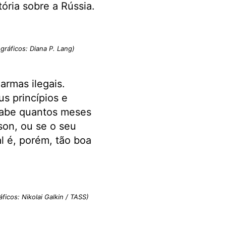
ória sobre a Rússia.
gráficos: Diana P. Lang)
armas ilegais.
s princípios e
 sabe quantos meses
son, ou se o seu
l é, porém, tão boa
áficos: Nikolai Galkin / TASS)