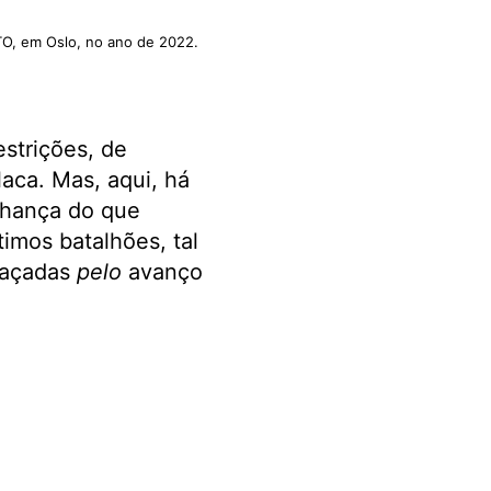
O, em Oslo, no ano de 2022.
strições, de
laca. Mas, aqui, há
elhança do que
imos batalhões, tal
haçadas
pelo
avanço