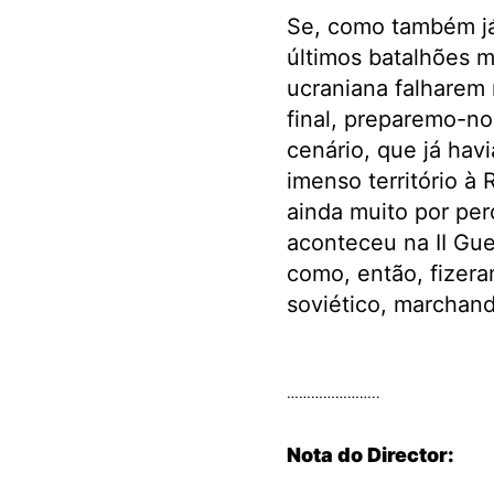
Se, como também já 
últimos batalhões mi
ucraniana falharem 
final, preparemo-no
cenário, que já hav
imenso território à 
ainda muito por per
aconteceu na II Gue
como, então, fizer
soviético, marchand
.
…………………..
Nota do Director: