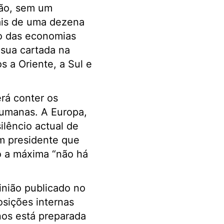
ção, sem um
mais de uma dezena
to das economias
 sua cartada na
a Oriente, a Sul e
rá conter os
humanas. A Europa,
lêncio actual de
 um presidente que
o a máxima “não há
nião publicado no
sições internas
nos está preparada