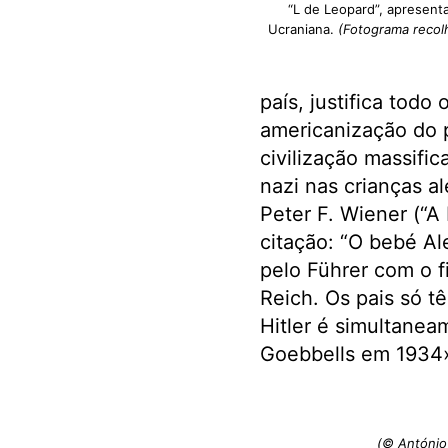
“L de Leopard”, apresent
Ucraniana.
(Fotograma recolh
país, justifica todo
americanização do p
civilização massifi
nazi nas crianças al
Peter F. Wiener (“A
citação: “O bebé A
pelo Führer com o f
Reich. Os pais só t
Hitler é simultanea
Goebbells em 1934»
(© António