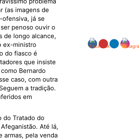
ravíssimo problema
ar (as imagens de
-ofensiva, já se
 ser penoso ouvir o
s de longo alcance,
o ex-ministro
 do fiasco é
tadores que insiste
e como Bernardo
sse caso, com outra
 Seguem a tradição.
uferidos em
o do Tratado do
Afeganistão. Até lá,
e armas, pela venda