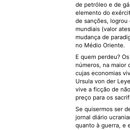
de petróleo e de g
elemento do exércit
de sanções, logrou 
mundiais (valor ate
mudança de paradig
no Médio Oriente.
E quem perdeu? Os 
números, na maior 
cujas economias viv
Ursula von der Ley
vive a ficção de nã
preço para os sacrifí
Se quisermos ser d
jornal diário ucrani
quanto à guerra, e