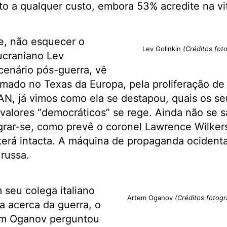
ito a qualquer custo, embora 53% acredite na vit
, não esquecer o
Lev Golinkin
(Créditos foto
 ucraniano Lev
cenário pós-guerra, vê
rmado no Texas da Europa, pela proliferação de 
N, já vimos como ela se destapou, quais os seu
 valores “democráticos” se rege. Ainda não se
grar-se, como prevê o coronel Lawrence Wilker
erá intacta. A máquina de propaganda ocidenta
russa.
seu colega italiano
Artem Oganov
(Créditos fotogr
a acerca da guerra, o
tem Oganov perguntou