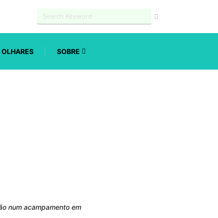
OLHARES
SOBRE
eição num acampamento em