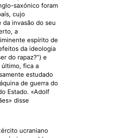
nglo-saxónico foram
aís, cujo
 da invasão do seu
erto, a
iminente espírito de
feitos da ideologia
ser do rapaz?”) e
último, fica a
osamente estudado
máquina de guerra do
do Estado. «Adolf
ães» disse
ército ucraniano