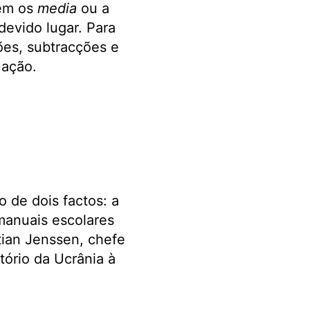
zem os
media
ou a
devido lugar. Para
ções, subtracções e
uação.
 de dois factos: a
manuais escolares
tian Jenssen, chefe
tório da Ucrânia à