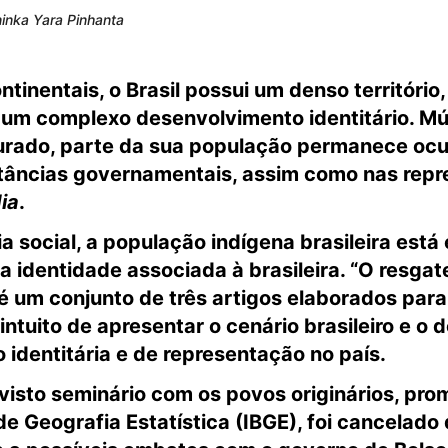
ninka Yara Pinhanta
tinentais, o Brasil possui um denso territóri
 um complexo desenvolvimento identitário. Múl
rado, parte da sua população permanece ocul
stâncias governamentais, assim como nas rep
ia
.
a social, a população indígena brasileira est
a identidade associada à brasileira. “O
r
esgat
 é
um conjunto
de três artigos elaborados par
 intuito de apresentar o cenário brasileiro e o
identitária e de representação no país.
visto seminário com os povos originários, pro
o de Geografia Estatística (IBGE), foi cancelado