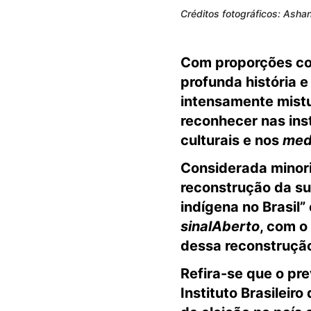
Créditos fotográficos: Asha
Com proporções con
profunda história e
intensamente mistu
reconhecer nas in
culturais e nos
med
Considerada minori
reconstrução da su
i
ndígena no Brasil”
sinalAberto
, com o
dessa reconstrução 
Refira-se que o pre
Instituto Brasileir