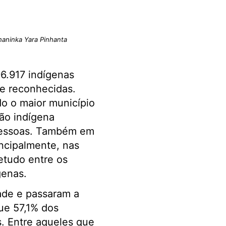
haninka Yara Pinhanta
96.917 indígenas
te reconhecidas.
o o maior município
ão indígena
pessoas. Também em
ncipalmente, nas
etudo entre os
genas.
dade e passaram a
ue 57,1% dos
s. Entre aqueles que