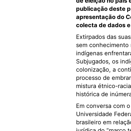
de eleição no país
publicação deste pr
apresentação do Ce
colecta de dados e 
Extirpados das suas
sem conhecimento n
indígenas enfrentar
Subjugados, os indí
colonização, a cont
processo de embran
mistura étnico-raci
histórica de inúmera
Em conversa com o 
Universidade Federa
brasileiro em relaç
jurídica do “marco 