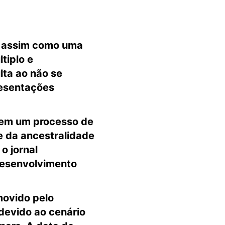
o, assim como uma
tiplo e
ta ao não se
resentações
á em um processo de
e da
a
ncestralidade
a o
j
ornal
 desenvolvimento
movido pelo
 devido ao cenário