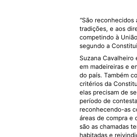
“
São reconhecidos a
tradições, e aos dir
competindo à União 
segundo a Constituiçã
Suzana Cavalheiro 
em madeireiras e e
do país. Também co
critérios da Consti
elas precisam de se
período de contest
reconhecendo-as co
áreas de compra e d
são as chamadas ter
habitadas e reivind