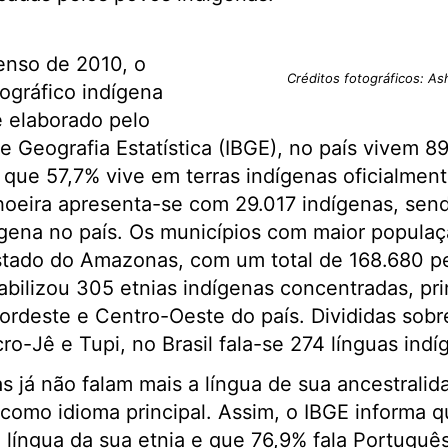
nso de 2010, o
Créditos fotográficos: As
ográfico indígena
e elaborado pelo
 de Geografia Estatística (IBGE), no país vivem 8
que 57,7% vive em terras indígenas oficialmen
hoeira apresenta-se com 29.017 indígenas, send
gena no país. Os municípios com maior populaç
stado do Amazonas, com um total de 168.680 
bilizou 305 etnias indígenas concentradas, pri
ordeste e Centro-Oeste do país. Divididas sobr
ro-Jê e Tupi, no Brasil fala-se 274 línguas indí
s já não falam mais a língua de sua ancestrali
como idioma principal. Assim, o IBGE informa q
a língua da sua etnia e que 76,9% fala Portuguê