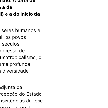
naro. A data de
m
a da
 e a do início da
m seres humanos e
l, os povos
 séculos.
processo de
usotropicalismo, o
numa profunda
a diversidade
adjunta da
ercepção do Estado
nsistências da tese
remo Tribunal