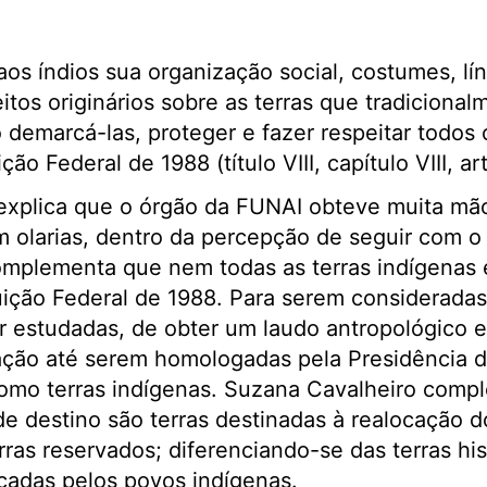
os índios sua organização social, costumes, lí
eitos originários sobre as terras que tradicion
demarcá-las, proteger e fazer respeitar todos
o Federal de 1988 (título VIII, capítulo VIII, art
explica que o órgão da FUNAI obteve muita mã
m olarias, dentro da percepção de seguir com 
mplementa que nem todas as terras indígenas
tuição Federal de 1988. Para serem consideradas
r estudadas, de obter um laudo antropológico 
ação até serem homologadas pela Presidência d
mo terras indígenas. Suzana Cavalheiro comp
e destino são terras destinadas à realocação d
ras reservados; diferenciando-se das terras hi
icadas pelos povos indígenas.