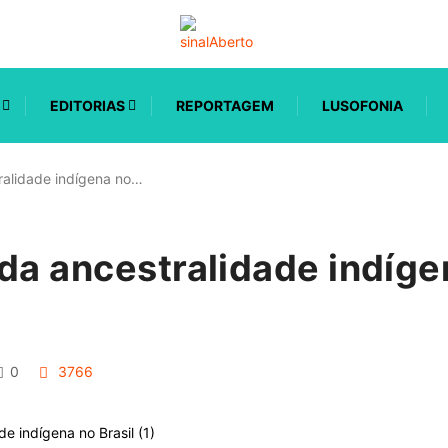
EDITORIAS
REPORTAGEM
LUSOFONIA
ralidade indígena no…
da ancestralidade indíge
0
3766