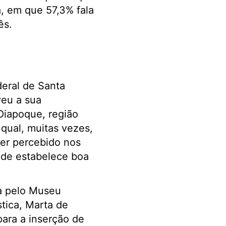
, em que 57,3% fala
ês.
deral de Santa
veu a sua
Oiapoque, região
 qual, muitas vezes,
ser percebido nos
nde estabelece boa
a pelo Museu
stica, Marta de
para a inserção de