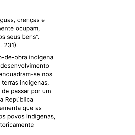
nguas, crenças e
almente ocupam,
 os seus bens
”,
. 231).
o-de-obra indígena
o desenvolvimento
 enquadram-se nos
 terras indígenas,
e de passar por um
a República
lementa que as
os povos indígenas,
storicamente