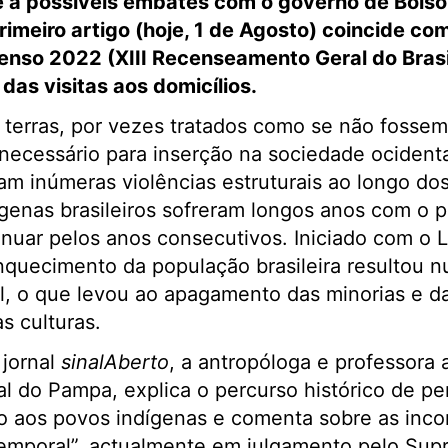
 e a possíveis embates com o governo de Bolso
imeiro artigo (hoje, 1 de Agosto) coincide co
nso 2022 (XIII Recenseamento Geral do Brasil)
das visitas aos domicílios
.
 terras, por vezes tratados como se não fosse
ecessário para inserção na sociedade ocidenta
am inúmeras violências estruturais ao longo dos
genas brasileiros sofreram longos anos com o 
inuar pelos anos consecutivos. Iniciado com o L
quecimento da população brasileira resultou 
al, o que levou ao apagamento das minorias e d
s culturas.
jornal
sinalAberto
, a antropóloga e professora 
l do Pampa, explica o percurso histórico de p
ão aos povos indígenas e comenta sobre as inco
temporal”, actualmente em julgamento pelo Sup