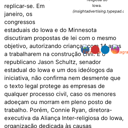
replicar-se. Em
Iowa.
(insightadvertising.typepad.co
janeiro, os
congressos
estaduais do Iowa e do Minnesota
discutiram propostas de lei com o mesmo
objetivo, autorizando crianças com 14 anos
a trabalharem na construção civil. E o
republicano Jason Schultz, senador
estadual do Iowa e um dos ideólogos da
iniciativa, não confirma nem desmente que
o texto legal protege as empresas de
qualquer processo civil, caso os menores
adoeçam ou morram em pleno posto de
trabalho. Porém, Connie Ryan, diretora-
executiva da Aliança Inter-religiosa do Iowa,
organização dedicada às causas