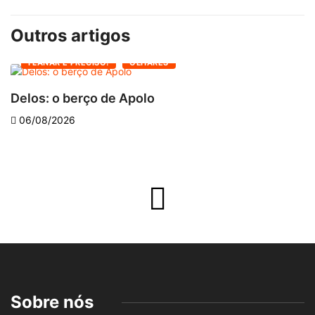
Outros artigos
FLANAR É PRECISO!
OLHARES
Delos: o berço de Apolo
O
06/08/2026
Sobre nós