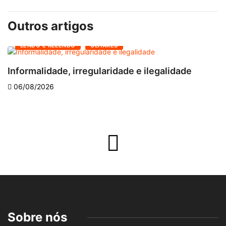
Outros artigos
LENDO E RELENDO
OLHARES
Informalidade, irregularidade e ilegalidade
A
06/08/2026
Sobre nós