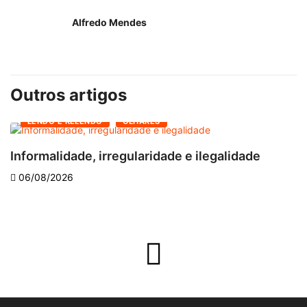
Alfredo Mendes
Outros artigos
LENDO E RELENDO
OLHARES
Informalidade, irregularidade e ilegalidade
A
06/08/2026