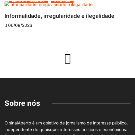
LENDO E RELENDO
OLHARES
Informalidade, irregularidade e ilegalidade
A
06/08/2026
Sobre nós
O sinalAberto é um coletivo de jornalismo de interesse público,
independente de quaisquer interesses políticos e económicos.