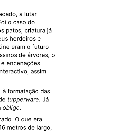
dado, a lutar
Foi o caso do
 patos, criatura já
eus herdeiros e
ine eram o futuro
ssinos de árvores, o
, e encenações
nteractivo, assim
, à formatação das
ade
tupperware
. Já
a
oblige
.
zado. O que era
16 metros de largo,