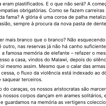
 eram plastificados. E o que não será? A começ
empatias obrigatórias. Como se fazem carreiras
da fama? A glória é uma coroa de palha metali
asião, sempre à procura da nova pasta de dent
er mais branco que o branco? Não esquecendo 
é outro, nas reservas já não há canho suficien
, a famosa memória de elefante – refazer o mes
esso a casa, vindos do Malawi, depois do silê
foi mesmo assim. Mesmo que o calar das armas
 cessa, o fluxo da violência está indexado ao dó
 saquear terceiros.
o do caraças, os nossos aristocratas são marcen
s nossos corpos dançam em arames solitários, eq
 e guardamos na memória as vertigens coleccio