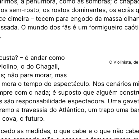
rimos, a penumbra, como as sombras; o chapã
, os sem-rosto, os rostos dominantes, os ecrãs q
ce
cimeira – tecem para engodo da massa olhan
sada. O mundo dos fãs é um formigueiro caótic
.
 custa? – é andar como
O Violinista, d
iolino, o do Chagall,
s; não para morar, mas
se mora o tempo do espectáculo. Nos cenários mi
pre com o nada; é suposto que alguém constru
es são responsabilidade espectadora. Uma gave
 remo a travessia do Atlântico, um trapo uma b
 cova, o futuro.
edo as medidas, o que cabe e o que não cabe;