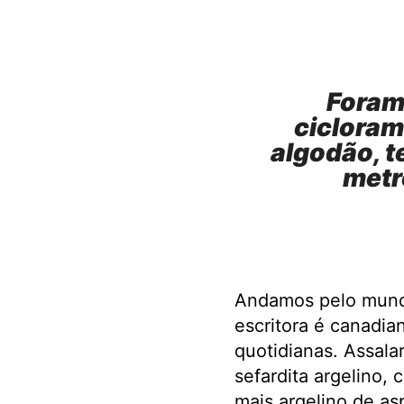
Foram
cicloram
algodão, t
metr
Andamos pelo mundo
escritora é canadia
quotidianas. Assala
sefardita argelino, 
mais argelino de as