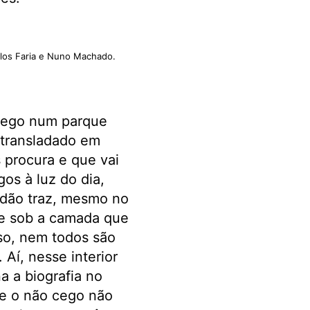
rlos Faria e Nuno Machado.
Grego num parque
 transladado em
 procura e que vai
os à luz do dia,
idão traz, mesmo no
a e sob a camada que
so, nem todos são
. Aí, nesse interior
a a biografia no
ue o não cego não