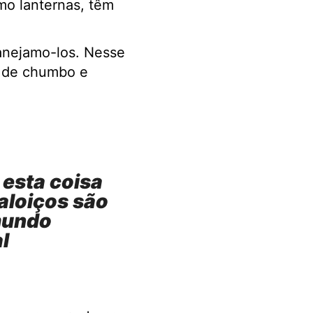
mo lanternas, têm
anejamo-los. Nesse
m de chumbo e
 esta coisa
aloiços são
 mundo
l