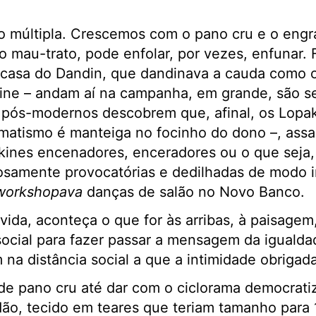
o múltipla. Crescemos com o pano cru e o engra
o mau-trato, pode enfolar, por vezes, enfunar. 
casa do Dandin, que dandinava a cauda como os
kine – andam aí na campanha, em grande, são s
 pós-modernos descobrem que, afinal, os Lopak
matismo é manteiga no focinho do dono –, assa
akines encenadores, enceradores ou o que seja
osamente provocatórias e dedilhadas de modo i
workshopava
danças de salão no Novo Banco.
 vida, aconteça o que for às arribas, à paisagem
social para fazer passar a mensagem da iguald
 na distância social a que a intimidade obrigad
de pano cru até dar com o ciclorama democrati
ão, tecido em teares que teriam tamanho para 