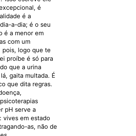
excepcional, é
alidade é a
 dia-a-dia; é o seu
ão é a menor em
nhas com um
 pois, logo que te
ei proíbe é só para
ado que a urina
lá, gaita multada. É
co que dita regras.
 doença,
psicoterapias
r pH serve a
s: vives em estado
tragando-as, não de
es.