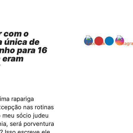
r com o
a única de
nho para 16
a eram
?
ima rapariga
xcepção nas rotinas
o meu sócio judeu
nia, será porventura
? Isso escreve ele