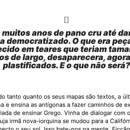
 muitos anos de pano cru até da
a democratizado. O que era peç
ecido em teares que teriam tama
os de largo, desaparecera, agor
plastificados. E o que não será
 tanto quanto os seus mapas são textos, a últ
na e ensina as antígonas a fazer caminhos de e
riada de ensinar Grego. Vinha de dialogar com 
cuja irmã nova-iorquina se mudou para a Califór
pecto o seu sol. Isso bate-nos na mente. Ficção