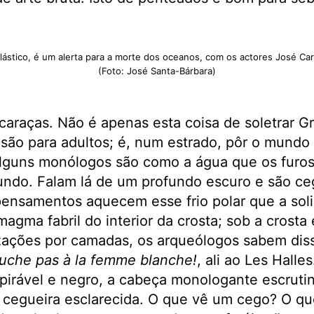
lástico, é um alerta para a morte dos oceanos, com os actores José Ca
(Foto: José Santa-Bárbara)
caraças. Não é apenas esta coisa de soletrar 
são para adultos; é, num estrado, pôr o mundo
Alguns monólogos são como a água que os furos
undo. Falam lá de um profundo escuro e são ceg
pensamentos aquecem esse frio polar que a sol
magma fabril do interior da crosta; sob a crost
izações por camadas, os arqueólogos sabem dis
uche pas à la femme blanche!
, ali ao Les Halles
pirável e negro, a cabeça monologante escrutin
 cegueira esclarecida. O que vê um cego? O q