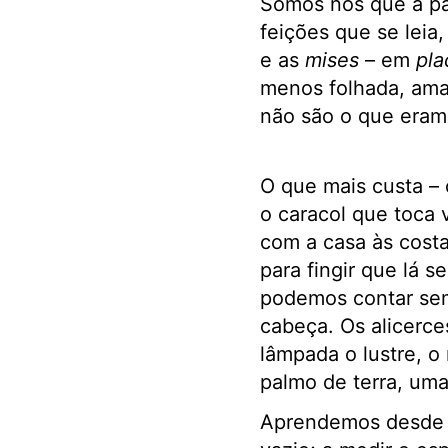
Somos nós que a pa
feições que se leia
e as
mises
– em
pla
menos folhada, amas
não são o que eram
O que mais custa –
o caracol que toca v
com a casa às costa
para fingir que lá 
podemos contar sem
cabeça. Os alicerc
lâmpada o lustre, o
palmo de terra, uma
Aprendemos desde c