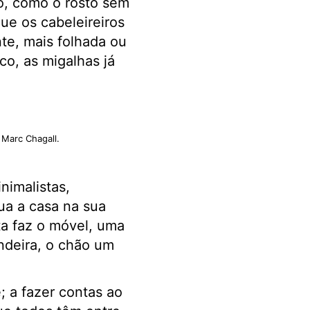
o, como o rosto sem
ue os cabeleireiros
te, mais folhada ou
o, as migalhas já
e Marc Chagall.
nimalistas,
a a casa na sua
ta faz o móvel, uma
andeira, o chão um
 a fazer contas ao