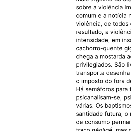
sobre a violência i
comum e a notícia n
violência, de todos 
resultado, a violên
intensidade, em in
cachorro-quente gig
chega a mostarda ao 
privilegiados. São l
transporta desenha 
o imposto do fora de
Há semáforos para 
psicanalisam-se, ps
várias. Os baptismo
santidade futura, o
de consumo permane
traço
négligé
, mas 