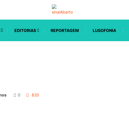
EDITORIAS
REPORTAGEM
LUSOFONIA
mos
0
820