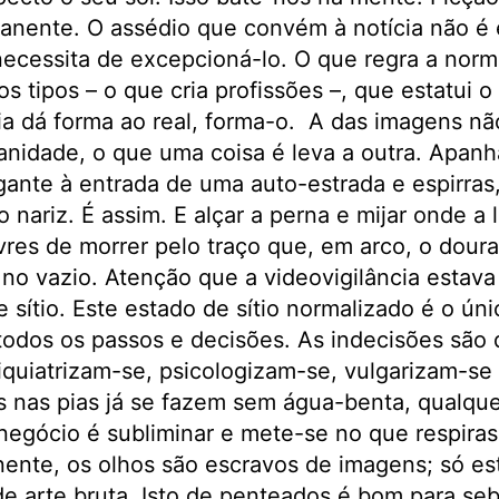
manente. O assédio que convém à notícia não é 
ecessita de excepcioná-lo. O que regra a norm
os tipos – o que cria profissões –, que estatui o
cia dá forma ao real, forma-o. A das imagens n
sanidade, o que uma coisa é leva a outra. Apa
ante à entrada de uma auto-estrada e espirras,
nariz. É assim. E alçar a perna e mijar onde a l
ivres de morrer pelo traço que, em arco, o dour
no vazio. Atenção que a videovigilância estava 
 sítio. Este estado de sítio normalizado é o úni
todos os passos e decisões. As indecisões são
iquiatrizam-se, psicologizam-se, vulgarizam-se 
s nas pias já se fazem sem água-benta, qualque
 negócio é subliminar e mete-se no que respira
nte, os olhos são escravos de imagens; só es
de arte bruta. Isto de penteados é bom para seb