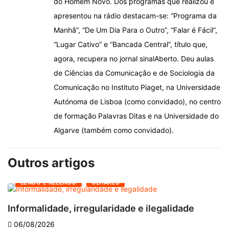
do Homem Novo. Dos programas que realizou e
apresentou na rádio destacam-se: “Programa da
Manhã”, “De Um Dia Para o Outro”, “Falar é Fácil”,
“Lugar Cativo” e “Bancada Central”, título que,
agora, recupera no jornal sinalAberto. Deu aulas
de Ciências da Comunicação e de Sociologia da
Comunicação no Instituto Piaget, na Universidade
Autónoma de Lisboa (como convidado), no centro
de formação Palavras Ditas e na Universidade do
Algarve (também como convidado).
Outros artigos
LENDO E RELENDO
OLHARES
Informalidade, irregularidade e ilegalidade
A
06/08/2026