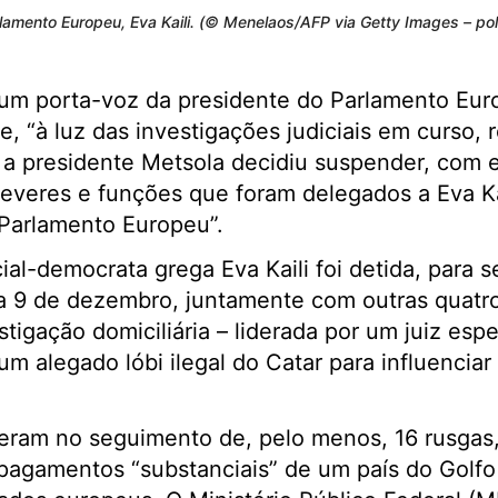
lamento Europeu, Eva Kaili. (© Menelaos/AFP via Getty Images – poli
um porta-voz da presidente do Parlamento Eur
, “à luz das investigações judiciais em curso, 
 a presidente Metsola decidiu suspender, com e
everes e funções que foram delegados a Eva Ka
 Parlamento Europeu”.
al-democrata grega Eva Kaili foi detida, para s
, a 9 de dezembro, juntamente com outras quatr
tigação domiciliária – liderada por um juiz esp
um alegado lóbi ilegal do Catar para influenciar
eram no seguimento de, pelo menos, 16 rusgas
pagamentos “substanciais” de um país do Golfo 