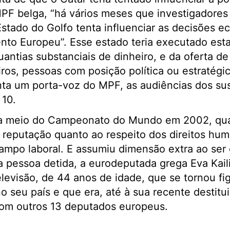
PF belga, “há vários meses que investigadores 
tado do Golfo tenta influenciar as decisões e
ento Europeu”. Esse estado teria executado esta
ntias substanciais de dinheiro, e da oferta de
iros, pessoas com posição política ou estratégi
ta um porta-voz do MPF, as audiências dos su
 10.
 a meio do Campeonato do Mundo em 2002, quan
 reputação quanto ao respeito dos direitos hu
ampo laboral. E assumiu dimensão extra ao ser
a pessoa detida, a eurodeputada grega Eva Kaili
levisão, de 44 anos de idade, que se tornou fi
o seu país e que era, até à sua recente destitui
com outros 13 deputados europeus.