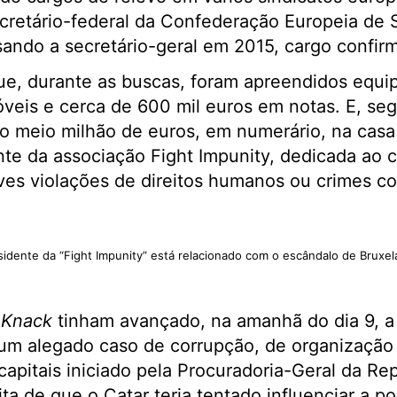
ecretário-federal da Confederação Europeia de 
sando a secretário-geral em 2015, cargo confi
e, durante as buscas, foram apreendidos equ
óveis e cerca de 600 mil euros em notas. E, seg
ado meio milhão de euros, em numerário, na casa
te da associação Fight Impunity, dedicada ao 
ves violações de direitos humanos ou crimes c
esidente da “Fight Impunity” está relacionado com o escândalo de Bruxel
e
Knack
tinham avançado, na amanhã do dia 9, a
 um alegado caso de corrupção, de organização
pitais iniciado pela Procuradoria-Geral da Rep
ita de que o Catar teria tentado influenciar a 