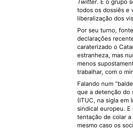
Twitter
. E o grupo 
todos os dossiês e 
liberalização dos vis
Por seu turno, font
declarações recente
caraterizado o Cata
estranheza, mas nun
menos supostamente
trabalhar, com o mi
Falando num “balde
que a detenção do s
(ITUC, na sigla em 
sindical europeu. E
tentação de colar a
mesmo caso os socia