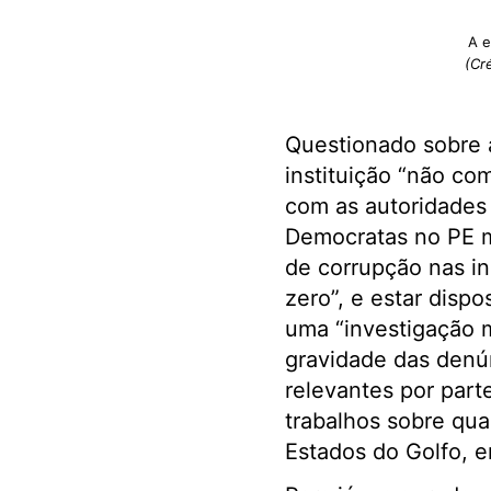
A e
(Cr
Questionado sobre 
instituição “não co
com as autoridades 
Democratas no PE m
de corrupção nas ins
zero”, e estar dispo
uma “investigação m
gravidade das denú
relevantes por part
trabalhos sobre qua
Estados do Golfo, em