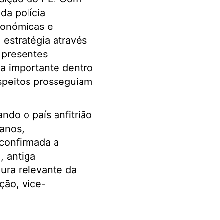
da polícia
conómicas e
 estratégia através
 presentes
ca importante dentro
speitos prosseguiam
do o país anfitrião
manos,
 confirmada a
, antiga
gura relevante da
ção, vice-