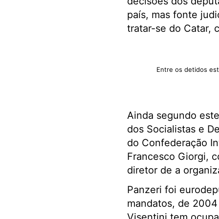
decisões dos deput
país, mas fonte jud
tratar-se do Catar,
Entre os detidos est
Ainda segundo estes
dos Socialistas e D
do Confederação Int
Francesco Giorgi, c
diretor de a organ
Panzeri foi eurodep
mandatos, de 2004 a
Visentini tem ocupa