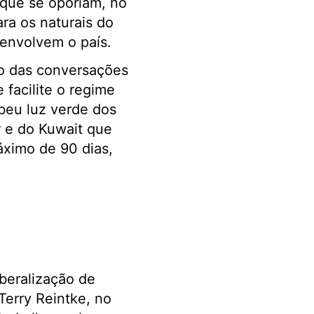
 que se oporiam, no
ara os naturais do
 envolvem o país.
io das conversações
facilite o regime
ebeu luz verde dos
r e do Kuwait que
áximo de 90 dias,
beralização de
Terry Reintke, no