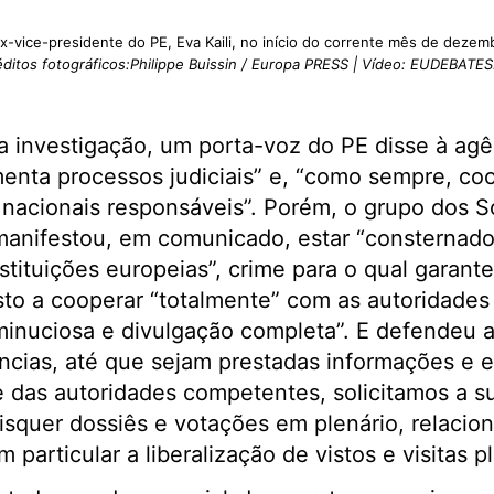
x-vice-presidente do PE, Eva Kaili, no início do corrente mês de dezem
éditos fotográficos:Philippe Buissin / Europa PRESS | Vídeo: EUDEBATES
a investigação, um porta-voz do PE disse à ag
menta processos judiciais” e, “como sempre, c
nacionais responsáveis”. Porém, o grupo dos So
anifestou, em comunicado, estar “consternad
tituições europeias”, crime para o qual garante 
sto a cooperar “totalmente” com as autoridades 
inuciosa e divulgação completa”. E defendeu a
ncias, até que sejam prestadas informações e 
e das autoridades competentes, solicitamos a 
isquer dossiês e votações em plenário, relaci
 particular a liberalização de vistos e visitas p