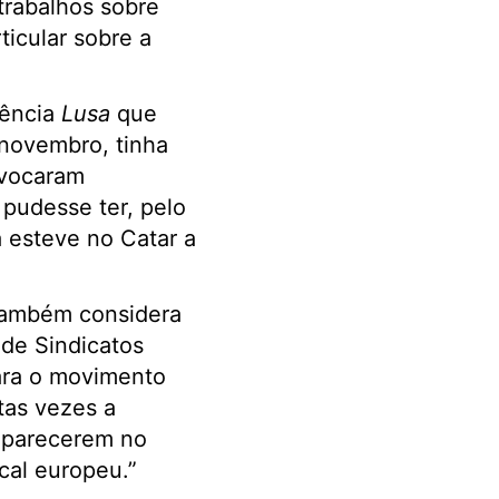
trabalhos sobre
ticular sobre a
gência
Lusa
que
 novembro, tinha
ovocaram
pudesse ter, pelo
 esteve no Catar a
 também considera
 de Sindicatos
para o movimento
tas vezes a
 aparecerem no
cal europeu.”