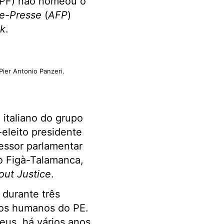
MPF) não nomeou o
e-Presse
(
AFP
)
k
.
Pier Antonio Panzeri.
 italiano do grupo
eleito presidente
sessor parlamentar
ò Figà-Talamanca,
ut Justice
.
 durante três
tos humanos do PE.
eus, há vários anos,