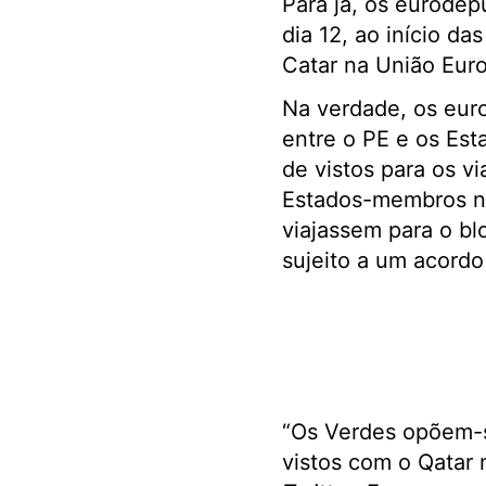
Para já, os eurode
dia 12, ao início da
Catar na União Euro
Na verdade, os euro
entre o PE e os Est
de vistos para os v
Estados-membros no 
viajassem para o bl
sujeito a um acordo
“Os Verdes opõem-se
vistos com o Qatar 