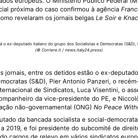
ados europeus. O Ministério Público Federal (
icial próxima do caso confirmou à agência
Franc
 como revelaram os jornais belgas
Le Soir
e
Knac
á o ex-deputado italiano do grupo dos Socialistas e Democratas (S&D), 
(© Corriere.it / news.italy24.press)
 jornais, entre os detidos estão o ex-deputado
emocratas (S&D), Pier Antonio Panzeri, o recém-
ernacional de Sindicatos, Luca Visentini, o as
ompanheiro da vice-presidente do PE, e Niccol
ização não-governamental (ONG)
No Peace Witho
utado da bancada socialista e social-democrata
 2019, e foi presidente do subcomité de direi
do cargos de relevo em vários sindicatos europ