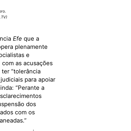
bro.
.TV)
ência
Efe
que a
oopera plenamente
cialistas e
o com as acusações
ter “tolerância
judiciais para apoiar
inda: “Perante a
esclarecimentos
suspensão dos
onados com os
laneadas.”