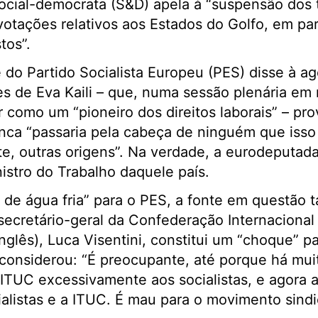
social-democrata (S&D) apela à “suspensão dos 
votações relativos aos Estados do Golfo, em par
tos”.
e do Partido Socialista Europeu (PES) disse à a
s de Eva Kaili – que, numa sessão plenária em
r como um “pioneiro dos direitos laborais” – pr
ca “passaria pela cabeça de ninguém que isso 
, outras origens”. Na verdade, a eurodeputada
nistro do Trabalho daquele país.
 de água fria” para o PES, a fonte em questão
ecretário-geral da Confederação Internacional
Inglês), Luca Visentini, constitui um “choque” 
 considerou: “É preocupante, até porque há mui
 ITUC excessivamente aos socialistas, e agora
listas e a ITUC. É mau para o movimento sindi