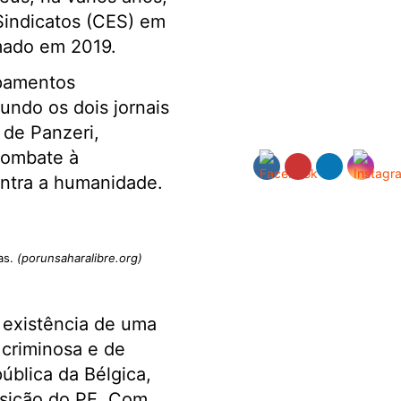
Sindicatos (CES) em
rmado em 2019.
ipamentos
undo os dois jornais
 de Panzeri,
combate à
ontra a humanidade.
as.
(porunsaharalibre.org)
 existência de uma
 criminosa e de
ública da Bélgica,
posição do PE. Com