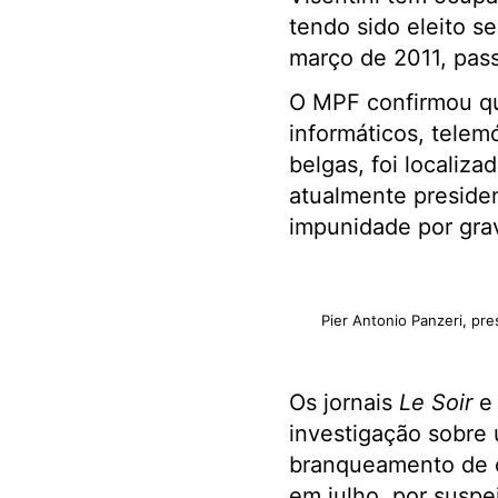
tendo sido eleito s
março de 2011, pas
O MPF confirmou qu
informáticos, telem
belgas, foi localiz
atualmente presiden
impunidade por gra
Pier Antonio Panzeri, pr
Os jornais
Le Soir
investigação sobre
branqueamento de ca
em julho, por suspe