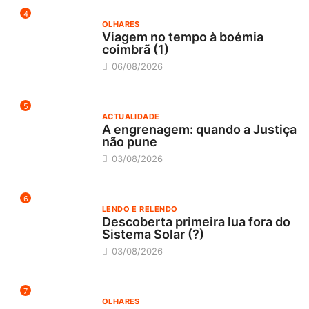
4
OLHARES
Viagem no tempo à boémia
coimbrã (1)
06/08/2026
5
ACTUALIDADE
A engrenagem: quando a Justiça
não pune
03/08/2026
6
LENDO E RELENDO
Descoberta primeira lua fora do
Sistema Solar (?)
03/08/2026
7
OLHARES