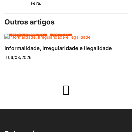
Feira.
Outros artigos
LENDO E RELENDO
OLHARES
Informalidade, irregularidade e ilegalidade
A
06/08/2026