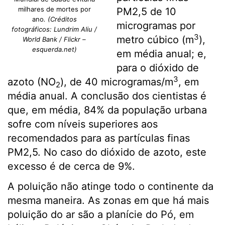
milhares de mortes por
PM2,5 de 10
ano
. (Créditos
microgramas por
fotográficos: Lundrim Aliu /
3
metro cúbico (m
),
World Bank / Flickr –
esquerda.net)
em média anual; e,
para o dióxido de
3
azoto (NO
), de 40 microgramas/m
, em
2
média anual. A conclusão dos cientistas é
que, em média, 84% da população urbana
sofre com níveis superiores aos
recomendados para as partículas finas
PM2,5. No caso do dióxido de azoto, este
excesso é de cerca de 9%.
A poluição não atinge todo o continente da
mesma maneira. As zonas em que há mais
poluição do ar são a planície do Pó, em