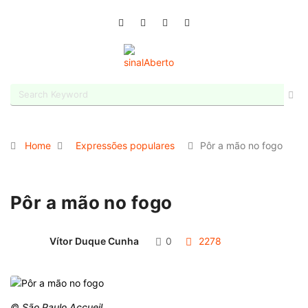
Home
Expressões populares
Pôr a mão no fogo
Pôr a mão no fogo
Vítor Duque Cunha
0
2278
© São Paulo Accueil