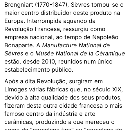
Brongniart (1770-1847), Sèvres tornou-se o
maior centro distribuidor deste produto na
Europa. Interrompida aquando da
Revolução Francesa, ressurgiu como
empresa nacional, ao tempo de Napoleão
Bonaparte. A
M
anufacture National de
Sèvres
e o
M
usée National de la Céramiqu
e
estão, desde 2010, reunidos num único
estabelecimento público.
Após a dita Revolução, surgiram em
Limoges várias fábricas que, no século XIX,
devido à alta qualidade dos seus produtos,
fizeram desta outra cidade francesa o mais
famoso centro da indústria e arte
cerâmicas, produzindo a que mereceu o
nome de “porcelana fina” ou “porcelana de