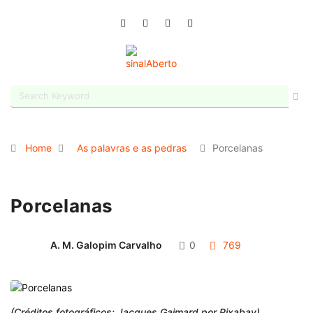
Home
As palavras e as pedras
Porcelanas
Porcelanas
A. M. Galopim Carvalho
0
769
(Créditos fotográficos: Jacques Gaimard por Pixabay)