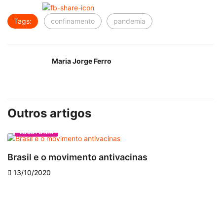
Tags:
confinamento
pandemia
Maria Jorge Ferro
Outros artigos
LUSOFONIA
Brasil e o movimento antivacinas
Q
13/10/2020