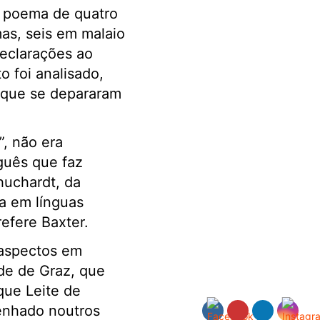
e poema de quatro
as, seis em malaio
declarações ao
 foi analisado,
m que se depararam
”, não era
guês que faz
huchardt, da
ta em línguas
efere Baxter.
 aspectos em
de de Graz, que
que Leite de
enhado noutros