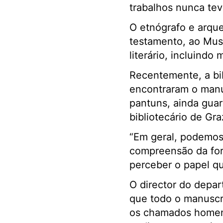
trabalhos nunca tev
O etnógrafo e arqu
testamento, ao Muse
literário, incluindo
Recentemente, a bibl
encontraram o manus
pantuns, ainda gua
bibliotecário de Gra
“Em geral, podemos 
compreensão da form
perceber o papel q
O director do depa
que todo o manuscri
os chamados homens