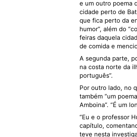
e um outro poema q
cidade perto de Ba
que fica perto da e
humor”, além do “co
feiras daquela cida
de comida e mencion
A segunda parte, po
na costa norte da i
português”.
Por outro lado, no 
também “um poema q
Amboina”. “É um lo
“Eu e o professor H
capítulo, comentand
teve nesta investig