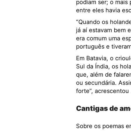
podiam ser; o mais 
entre eles havia es
“Quando os holande
já aí estavam bem es
era comum uma espé
português e tiveram 
Em Batavia, o criou
Sul da Índia, os ho
que, além de falare
ou secundária. Assi
forte”, acrescentou 
Cantigas de am
Sobre os poemas em