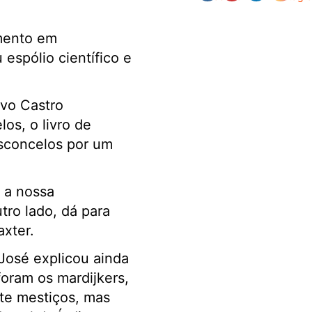
mento em
espólio científico e
Ivo Castro
os, o livro de
asconcelos por um
 a nossa
tro lado, dá para
xter.
José explicou ainda
oram os mardijkers,
te mestiços, mas