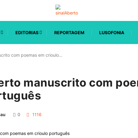
EDITORIAS
REPORTAGEM
LUSOFONIA
crito com poemas em crioulo…
rto manuscrito com po
ortuguês
cau
0
1116