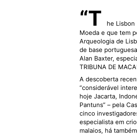
“T
he Lisbon 
Moeda e que tem p
Arqueologia de Lis
de base portuguesa 
Alan Baxter, especi
TRIBUNA DE MACAU 
A descoberta recen
“considerável interes
hoje Jacarta, Indoné
Pantuns” – pela Ca
cinco investigadores
especialista em cr
malaios, há também