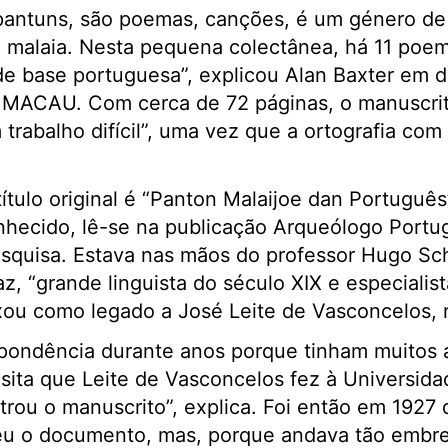
pantuns, são poemas, canções, é um género d
o malaia. Nesta pequena colectânea, há 11 poem
de base portuguesa”, explicou Alan Baxter em 
MACAU. Com cerca de 72 páginas, o manuscrito
 trabalho difícil”, uma vez que a ortografia co
ítulo original é “Panton Malaijoe dan Português
nhecido, lê-se na publicação Arqueólogo Portu
esquisa. Estava nas mãos do professor Hugo Sc
z, “grande linguista do século XIX e especialis
ixou como legado a José Leite de Vasconcelos, r
pondência durante anos porque tinham muitos
ita que Leite de Vasconcelos fez à Universida
rou o manuscrito”, explica. Foi então em 1927 
eu o documento, mas, porque andava tão embr