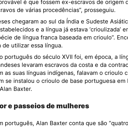
provável é que fossem ex-escravos de origem d
cravos de várias procedências”, prosseguiu.
ses chegaram ao sul da Índia e Sudeste Asiáti
tabelecidos e a língua já estava ‘crioulizada’ e
cie de língua franca baseada em crioulo”. Enco
de utilizar essa língua.
lo português do século XVII foi, em época, a lín
landeses levaram escravos da costa e da contrac
m as suas línguas indígenas, falavam o crioulo 
m se instalou o crioulo de base portuguesa em B
Alan Baxter.
or e passeios de mulheres
 português, Alan Baxter conta que são “quatro