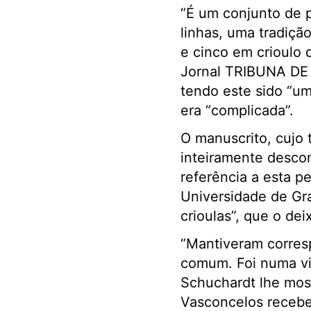
“É um conjunto de 
linhas, uma tradiçã
e cinco em crioulo 
Jornal TRIBUNA DE 
tendo este sido “um
era “complicada”.
O manuscrito, cujo t
inteiramente desco
referência a esta p
Universidade de Gra
crioulas”, que o de
“Mantiveram corres
comum. Foi numa vis
Schuchardt lhe most
Vasconcelos receb