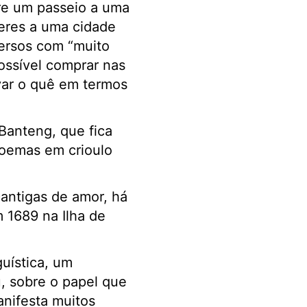
re um passeio a uma
eres a uma cidade
versos com “muito
ossível comprar nas
var o quê em termos
 Banteng, que fica
poemas em crioulo
antigas de amor, há
1689 na Ilha de
uística, um
u, sobre o papel que
anifesta muitos