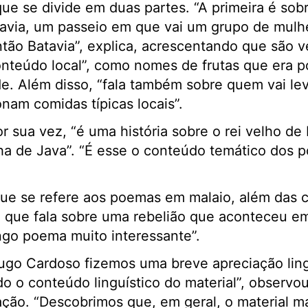
ue se divide em duas partes. “A primeira é sob
tavia, um passeio em que vai um grupo de mulh
ntão Batavia”, explica, acrescentando que são 
nteúdo local”, como nomes de frutas que era p
de. Além disso, “fala também sobre quem vai le
am comidas típicas locais”.
r sua vez, “é uma história sobre o rei velho de
lha de Java”. “É esse o conteúdo temático dos 
que se refere aos poemas em malaio, além das c
ue fala sobre uma rebelião que aconteceu em 
ngo poema muito interessante”.
ugo Cardoso fizemos uma breve apreciação ling
o o conteúdo linguístico do material”, observo
ação. “Descobrimos que, em geral, o material m