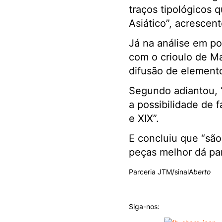
traços tipológicos 
Asiático”, acrescent
Já na análise em p
com o crioulo de Ma
difusão de elemento
Segundo adiantou, “
a possibilidade de 
e XIX”.
E concluiu que “sã
peças melhor dá par
Parceria JTM/sinalA
berto
Siga-nos: