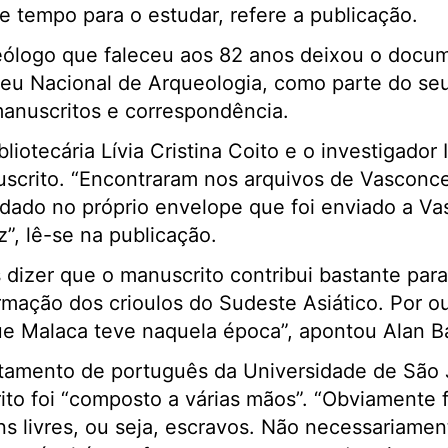
e tempo para o estudar, refere a publicação.
eólogo que faleceu aos 82 anos deixou o docu
u Nacional de Arqueologia, como parte do seu 
 manuscritos e correspondência.
iotecária Lívia Cristina Coito e o investigador 
crito. “Encontraram nos arquivos de Vasconcel
rdado no próprio envelope que foi enviado a V
z”, lê-se na publicação.
dizer que o manuscrito contribui bastante para
ação dos crioulos do Sudeste Asiático. Por ou
ue Malaca teve naquela época”, apontou Alan Ba
rtamento de português da Universidade de São 
to foi “composto a várias mãos”. “Obviamente f
 livres, ou seja, escravos. Não necessariamen