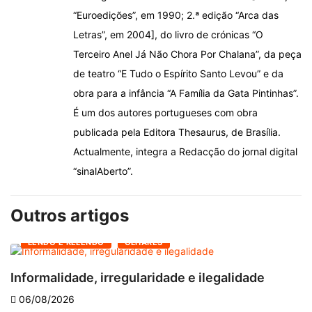
“Euroedições”, em 1990; 2.ª edição “Arca das
Letras”, em 2004], do livro de crónicas “O
Terceiro Anel Já Não Chora Por Chalana”, da peça
de teatro “E Tudo o Espírito Santo Levou” e da
obra para a infância “A Família da Gata Pintinhas”.
É um dos autores portugueses com obra
publicada pela Editora Thesaurus, de Brasília.
Actualmente, integra a Redacção do jornal digital
“sinalAberto”.
Outros artigos
LENDO E RELENDO
OLHARES
Informalidade, irregularidade e ilegalidade
A
06/08/2026