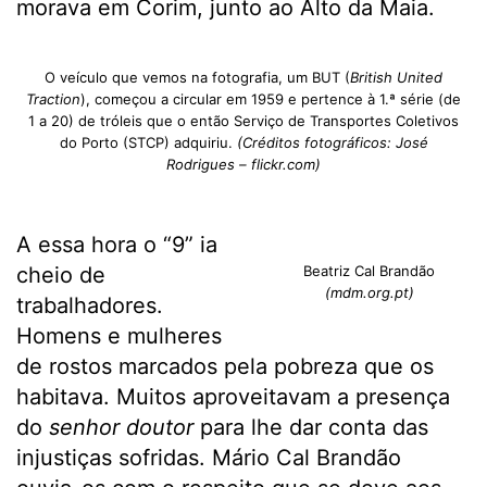
morava em Corim, junto ao Alto da Maia.
O veículo que vemos na fotografia, um BUT (
British United
Traction
), começou a circular em 1959 e pertence à 1.ª série (de
1 a 20) de tróleis que o então Serviço de Transportes Coletivos
do Porto (STCP) adquiriu.
(Créditos fotográficos: José
Rodrigues – flickr.com)
A essa hora o “9” ia
cheio de
Beatriz Cal Brandão
(mdm.org.pt)
trabalhadores.
Homens e mulheres
de rostos marcados pela pobreza que os
habitava. Muitos aproveitavam a presença
do
senhor doutor
para lhe dar conta das
injustiças sofridas. Mário Cal Brandão