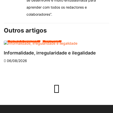
se desenvolve e muito entusiasmada para
aprender com todos os redactores e
colaboradores”.
Outros artigos
LENDO E RELENDO
OLHARES
Informalidade, irregularidade e ilegalidade
A
06/08/2026