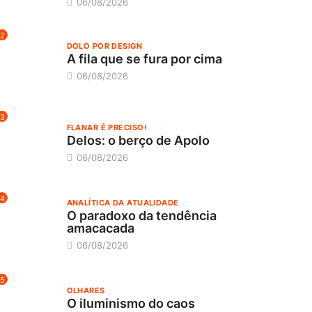
06/08/2026
2
DOLO POR DESIGN
A fila que se fura por cima
06/08/2026
3
FLANAR É PRECISO!
Delos: o berço de Apolo
06/08/2026
4
ANALÍTICA DA ATUALIDADE
O paradoxo da tendência
amacacada
06/08/2026
5
OLHARES
O iluminismo do caos