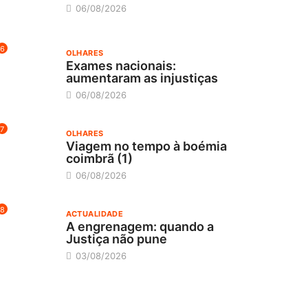
06/08/2026
6
OLHARES
Exames nacionais:
aumentaram as injustiças
06/08/2026
7
OLHARES
Viagem no tempo à boémia
coimbrã (1)
06/08/2026
8
ACTUALIDADE
A engrenagem: quando a
Justiça não pune
03/08/2026