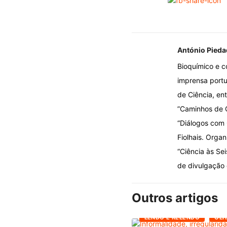
António Pieda
Bioquímico e c
imprensa portug
de Ciência, ent
”Caminhos de C
“Diálogos com 
Fiolhais. Organ
“Ciência às Se
de divulgação c
Outros artigos
LENDO E RELENDO
OLH