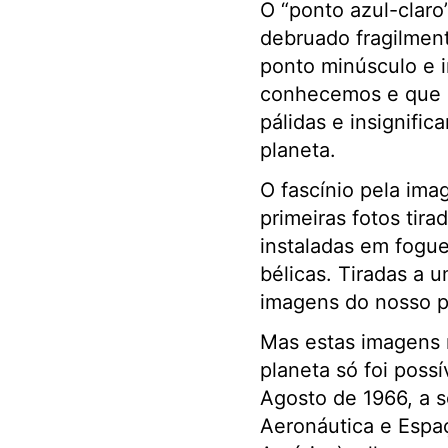
O “ponto azul-clar
debruado fragilment
ponto minúsculo e i
conhecemos e que r
pálidas e insignific
planeta.
O fascínio pela ima
primeiras fotos tir
instaladas em fogue
bélicas. Tiradas a u
imagens do nosso p
Mas estas imagens 
planeta só foi possí
Agosto de 1966, a s
Aeronáutica e Espa