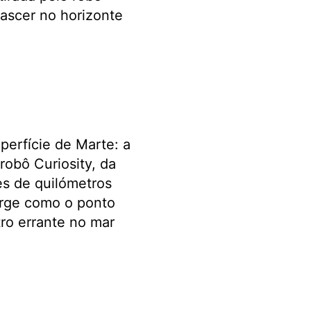
nascer no horizonte
perfície de Marte: a
robô Curiosity, da
es de quilómetros
urge como o ponto
tro errante no mar