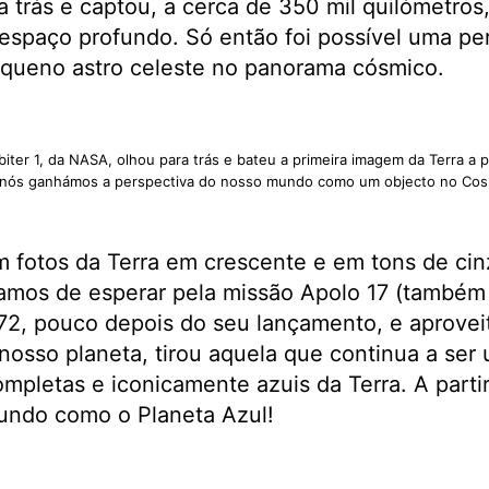
a trás e captou, a cerca de 350 mil quilómetros
o espaço profundo. Só então foi possível uma pe
ueno astro celeste no panorama cósmico.
iter 1, da NASA, olhou para trás e bateu a primeira imagem da Terra a 
nós ganhámos a perspectiva do nosso mundo como um objecto no Co
m fotos da Terra em crescente e em tons de cin
íamos de esperar pela missão Apolo 17 (também
2, pouco depois do seu lançamento, e aprove
osso planeta, tirou aquela que continua a ser
pletas e iconicamente azuis da Terra. A parti
undo como o Planeta Azul!