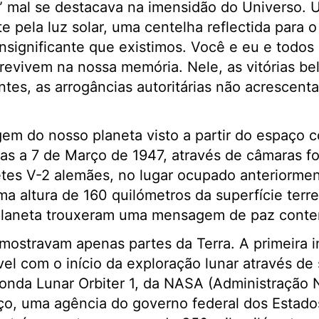
o” mal se destacava na imensidão do Universo. 
e pela luz solar, uma centelha reflectida para
nsignificante que existimos. Você e eu e todos
evivem na nossa memória. Nele, as vitórias bel
antes, as arrogâncias autoritárias não acrescent
gem do nosso planeta visto a partir do espaço
adas a 7 de Março de 1947, através de câmaras fo
tes V-2 alemães, no lugar ocupado anteriormen
ma altura de 160 quilómetros da superfície terre
laneta trouxeram uma mensagem de paz contem
mostravam apenas partes da Terra. A primeira
vel com o início da exploração lunar através de 
onda Lunar Orbiter 1, da NASA (Administração 
ço, uma agência do governo federal dos Estado