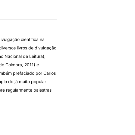
ivulgação científica na
diversos livros de divulgação
no Nacional de Leitura),
 de Coimbra, 2011) e
também prefaciado por Carlos
mplo do já muito popular
ere regularmente palestras
DOLO POR DESIGN
OLHARES