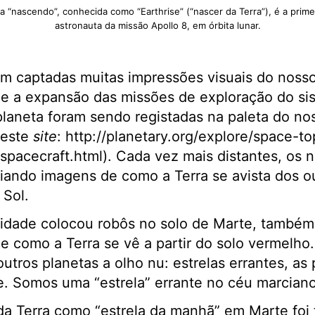
a “nascendo”, conhecida como “Earthrise” (“nascer da Terra”), é a primei
astronauta da missão Apollo 8, em órbita lunar.
ram captadas muitas impressões visuais do noss
e a expansão das missões de exploração do sis
planeta foram sendo registadas na paleta do n
 este
site
: http://planetary.org/explore/space-to
spacecraft.html). Cada vez mais distantes, os 
iando imagens de como a Terra se avista dos o
 Sol.
dade colocou robôs no solo de Marte, também 
e como a Terra se vê a partir do solo vermelho
tros planetas a olho nu: estrelas errantes, as 
e. Somos uma “estrela” errante no céu marciano
a Terra como “estrela da manhã” em Marte foi t