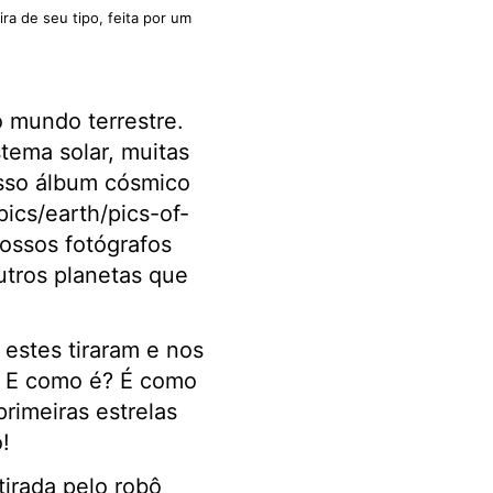
ra de seu tipo, feita por um
o mundo terrestre.
tema solar, muitas
osso álbum cósmico
pics/earth/pics-of-
nossos fotógrafos
utros planetas que
estes tiraram e nos
. E como é? É como
primeiras estrelas
!
irada pelo robô