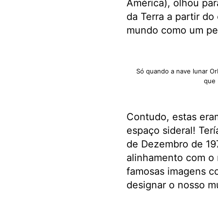
América), olhou par
da Terra a partir d
mundo como um peq
Só quando a nave lunar Orb
que 
Contudo, estas era
espaço sideral! Ter
de Dezembro de 197
alinhamento com o n
famosas imagens com
designar o nosso m