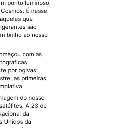
Um ponto luminoso,
 o Cosmos. É nesse
 aqueles que
igerantes são
am brilho ao nosso
 começou com as
tográficas
te por ogivas
stre, as primeiras
plativa.
 imagem do nosso
satélites. A 23 de
Nacional da
s Unidos da