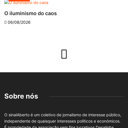
O iluminismo do caos
E
06/08/2026
Sobre nós
O sinalAberto é um coletivo de jornalismo de interesse público,
independente de quaisquer interesses políticos e económicos.
É propriedade da associação sem fins lucrativos Desalinha,