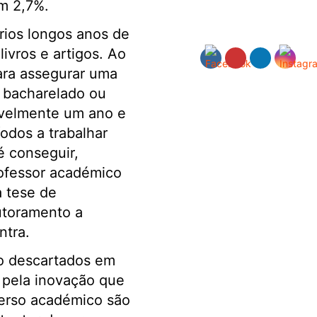
m 2,7%.
rios longos anos de
ivros e artigos. Ao
ara assegurar uma
, bacharelado ou
ivelmente um ano e
odos a trabalhar
é conseguir,
rofessor académico
a tese de
utoramento a
ntra.
 descartados em
 pela inovação que
verso académico são