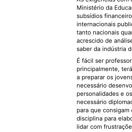
Ministério da Educa
subsídios financeir
internacionais publ
tanto nacionais qua
acrescido de anális
saber da indústria 
É fácil ser profess
principalmente, te
a preparar os joven
necessário desenvol
personalidades e o
necessário diplomaci
para que consigam c
disciplina para ela
lidar com frustraçõ