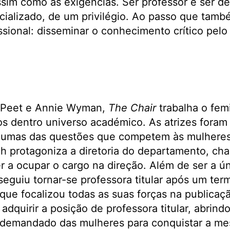
ssim como as exigências. Ser professor é ser d
ializado, de um privilégio. Ao passo que tamb
ssional: disseminar o conhecimento crítico pelo
 Peet e Annie Wyman,
The Chair
trabalha o fem
os dentro universo académico. As atrizes foram
gumas das questões que competem às mulheres
h protagoniza a diretoria do departamento, ch
 a ocupar o cargo na direção. Além de ser a ún
guiu tornar-se professora titular após um ter
que focalizou todas as suas forças na publicaç
a adquirir a posição de professora titular, abrin
 demandado das mulheres para conquistar a m