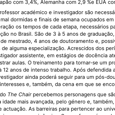
s Japão com 3,4%, Alemanha com 2,9 %e EUA co
rofessor académico e investigador são necessá
 mal dormidas e finais de semana ocupados em l
eração os tempos de cada etapa, necessários p
ção no Brasil. São de 3 à 5 anos de graduação
os de mestrado, 4 anos de doutoramento e, poss
 de alguma especialização. Acrescidos dos perí
tigador assistente, em estágios de docência at
strar aulas. O treinamento para tornar-se um p
à 12 anos de intenso trabalho. Após defendida 
vestigador ainda poderá seguir para um pós-do
interesses e, também, da cena em que se enco
ado
The Chair
percebemos personagens que são
a idade mais avançada, pelo género e, também,
 actuação. As barreiras para pertencer ao uni