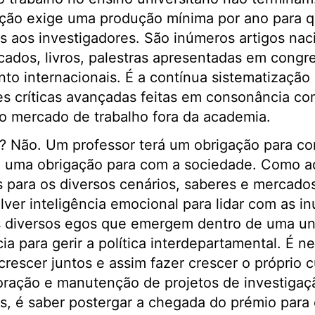
ção exige uma produção mínima por ano para qu
os aos investigadores. São inúmeros artigos nac
icados, livros, palestras apresentadas em congr
nto internacionais. É a contínua sistematizaçã
es críticas avançadas feitas em consonância co
do mercado de trabalho fora da academia.
or? Não. Um professor terá um obrigação para c
rá uma obrigação para com a sociedade. Como a
s para os diversos cenários, saberes e mercados
ver inteligência emocional para lidar com as i
s diversos egos que emergem dentro de uma un
a para gerir a política interdepartamental. É ne
rescer juntos e assim fazer crescer o próprio 
boração e manutenção de projetos de investigaç
es, é saber postergar a chegada do prémio para 