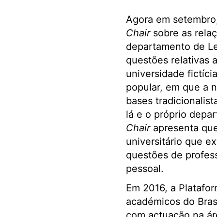
Agora em setembro,
Chair
sobre as relaç
departamento de Let
questões relativas 
universidade fictíci
popular, em que a 
bases tradicionalis
lá e o próprio depa
Chair
apresenta ques
universitário que e
questões de profes
pessoal.
Em 2016, a Platafor
académicos do Bras
com actuação na áre