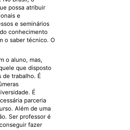
e possa atribuir
ionais e
essos e seminários
o do conhecimento
m o saber técnico. O
om o aluno, mas,
quele que disposto
 de trabalho. É
númeras
iversidade. É
cessária parceria
curso. Além de uma
ão. Ser professor é
conseguir fazer