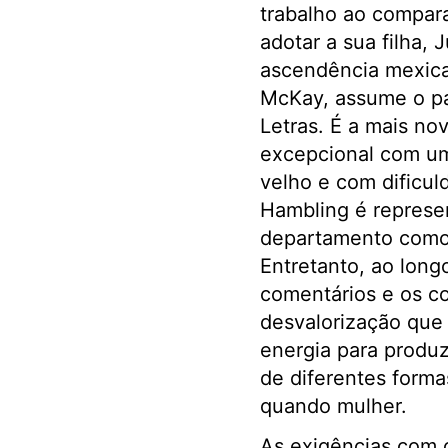
trabalho ao compar
adotar a sua filha,
ascendência mexica
McKay, assume o pa
Letras. É a mais no
excepcional com um
velho e com dificul
Hambling é represen
departamento como 
Entretanto, ao long
comentários e os c
desvalorização que
energia para produz
de diferentes forma
quando mulher.
As exigências com o