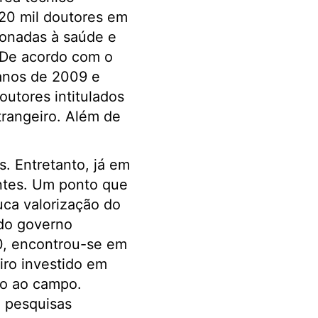
 20 mil doutores em
cionadas à saúde e
. De acordo com o
 anos de 2009 e
utores intitulados
rangeiro. Além de
. Entretanto, já em
antes. Um ponto que
uca valorização do
 do governo
20, encontrou-se em
iro investido em
do ao campo.
m pesquisas