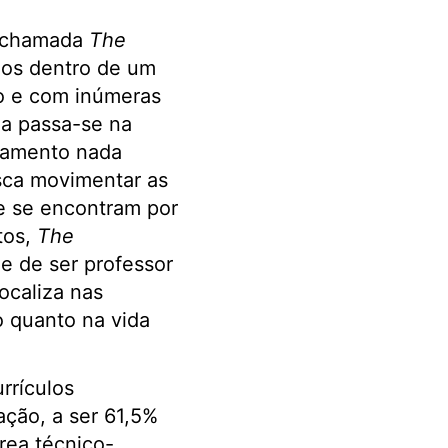
a chamada
The
nos dentro de um
do e com inúmeras
ma passa-se na
amento nada
sca movimentar as
ue se encontram por
tos,
The
e de ser professor
ocaliza nas
o quanto na vida
rrículos
ção, a ser 61,5%
rea técnico-