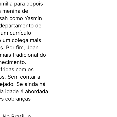
mília para depois
ma menina de
nsah como Yasmin
 departamento de
 um currículo
e um colega mais
s. Por fim, Joan
ais tradicional do
hecimento.
ofridas com os
s. Sem contar a
ejado. Se ainda há
da idade é abordada
tes cobranças
 No Brasil, o