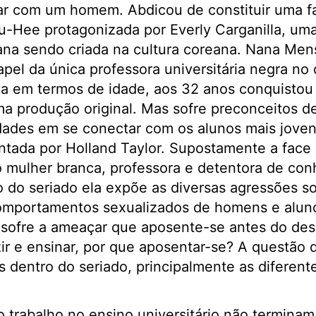
ar com um homem. Abdicou de constituir uma fa
 Ju-Hee protagonizada por Everly Carganilla, u
na sendo criada na cultura coreana. Nana Me
pel da única professora universitária negra no
va em termos de idade, aos 32 anos conquistou
a produção original. Mas sofre preconceitos d
dades em se conectar com os alunos mais joven
tada por Holland Taylor. Supostamente a face m
mulher branca, professora e detentora de con
o do seriado ela expõe as diversas agressões s
omportamentos sexualizados de homens e aluno
 sofre a ameaçar que aposente-se antes do des
ir e ensinar, por que aposentar-se? A questão 
s dentro do seriado, principalmente as diferen
 trabalho no ensino universitário não terminam.