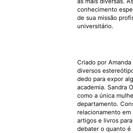
as mais diversas. A
conhecimento espec
de sua missão profi
universitário.
Criado por Amanda
diversos estereótip
dedo para expor al
academia. Sandra O
como a única mulher
departamento. Conse
relacionamento em 
artigos e livros par
debater o quanto é