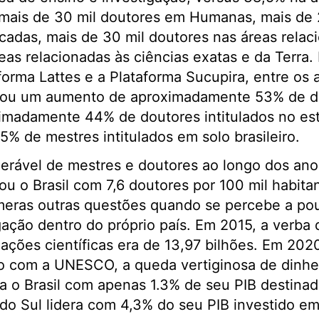
o mais de 30 mil doutores em Humanas, mais de
licadas, mais de 30 mil doutores nas áreas rela
eas relacionadas às ciências exatas e da Terra
orma Lattes e a Plataforma Sucupira, entre os
ciou um aumento de aproximadamente 53% de do
imadamente 44% de doutores intitulados no est
 de mestres intitulados em solo brasileiro.
rável de mestres e doutores ao longo dos anos
u o Brasil com 7,6 doutores por 100 mil habit
úmeras outras questões quando se percebe a po
gação dentro do próprio país. Em 2015, a verba
gações científicas era de 13,97 bilhões. Em 20
do com a UNESCO, a queda vertiginosa de dinhe
a o Brasil com apenas 1.3% de seu PIB destina
do Sul lidera com 4,3% do seu PIB investido e