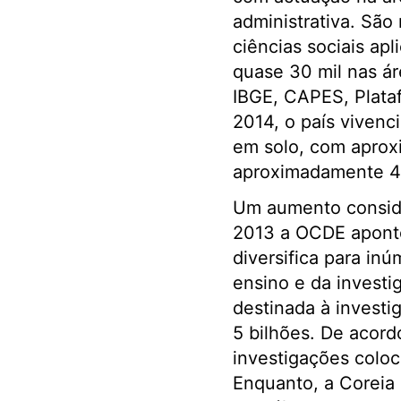
administrativa. Sã
ciências sociais ap
quase 30 mil nas ár
IBGE, CAPES, Plataf
2014, o país viven
em solo, com aprox
aproximadamente 45%
Um aumento conside
2013 a OCDE aponto
diversifica para in
ensino e da investi
destinada à investi
5 bilhões. De acor
investigações coloc
Enquanto, a Coreia 