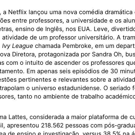
 a Netflix lançou uma nova comédia dramátic
ões entre professores, a universidade e os alu
ras, ensino de Inglês, nos EUA. Leve, diverti
a atividade de um professor universitário. A tra
a
Ivy League
chamada Pembroke, em um depart
nova Diretora, protagonizada por Sandra Oh, bu
tas com o intuito de ascender os professores q
rtamento. Em apenas seis episódios de 30 minu
tões pertinentes e relevantes sobre a atividad
xtrapolam o universo estadunidense. O seriado f
sores, tanto no ambiente de trabalho académic
ma Lattes, considerada a maior plataforma de cu
il, apresentou 218.562 pessoas com pós-gradua
a de ensino e investigação, versus 38,5% na á