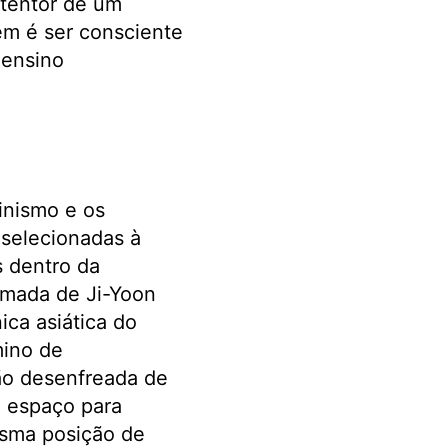
etentor de um
ém é ser consciente
 ensino
inismo e os
 selecionadas à
 dentro da
amada de Ji-Yoon
ica asiática do
mino de
ão desenfreada de
do espaço para
esma posição de