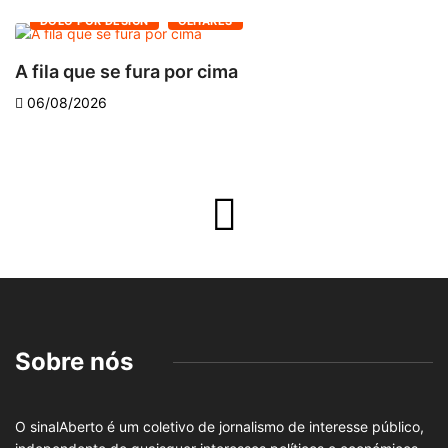
DOLO POR DESIGN
OLHARES
A fila que se fura por cima
D
06/08/2026
Sobre nós
O sinalAberto é um coletivo de jornalismo de interesse público,