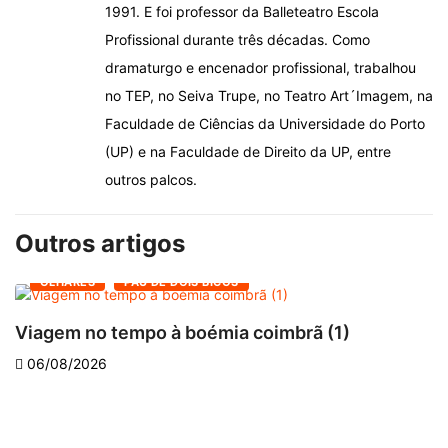
1991. E foi professor da Balleteatro Escola
Profissional durante três décadas. Como
dramaturgo e encenador profissional, trabalhou
no TEP, no Seiva Trupe, no Teatro Art´Imagem, na
Faculdade de Ciências da Universidade do Porto
(UP) e na Faculdade de Direito da UP, entre
outros palcos.
Outros artigos
OLHARES
PAU DE DOIS BICOS
Viagem no tempo à boémia coimbrã (1)
A
06/08/2026