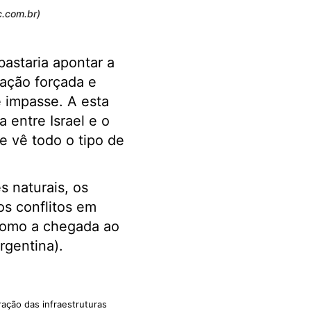
c.com.br)
astaria apontar a
ração forçada e
e impasse. A esta
a entre Israel e o
e vê todo o tipo de
 naturais, os
os conflitos em
 como a chegada ao
Argentina).
ração das infraestruturas