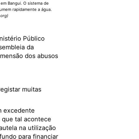
 em Bangui. O sistema de
nsumem rapidamente a água.
.org)
nistério Público
sembleia da
 dimensão dos abusos
egistar muitas
m excedente
z que tal acontece
tela na utilização
undo para financiar