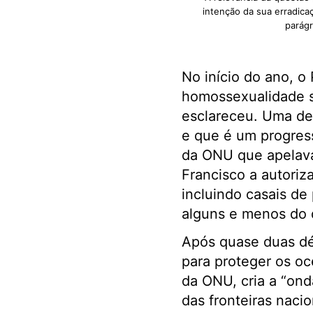
intenção da sua erradica
parágr
No início do ano, o 
homossexualidade s
esclareceu. Uma dec
e que é um progress
da ONU que apelava
Francisco a autoriza
incluindo casais d
alguns e menos do 
Após quase duas dé
para proteger os o
da ONU, cria a “ond
das fronteiras naci