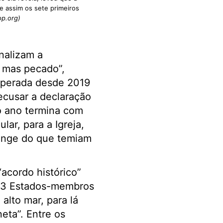
e assim os sete primeiros
op.org)
inalizam a
, mas pecado”,
esperada desde 2019
ecusar a declaração
o ano termina com
lar, para a Igreja,
longe do que temiam
cordo histórico”
193 Estados-membros
lto mar, para lá
eta”. Entre os