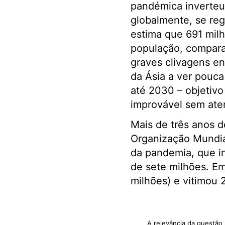
pandémica inverteu
globalmente, se re
estima que 691 mil
população, compara
graves clivagens en
da Ásia a ver pouc
até 2030 – objetiv
improvável sem aten
Mais de três anos d
Organização Mundia
da pandemia, que i
de sete milhões. Em
milhões) e vitimou 
A relevância da questão 