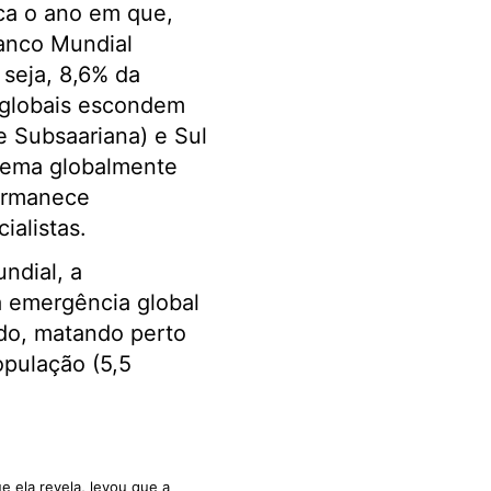
ca o ano em que,
Banco Mundial
seja, 8,6% da
 globais escondem
e Subsaariana) e Sul
trema globalmente
ermanece
ialistas.
ndial, a
a emergência global
do, matando perto
opulação (5,5
e ela revela, levou que a