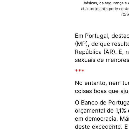
básicas, da segurança e
abastecimento pode conter
(Cré
Em Portugal, destaca
(MP), de que resul
República (AR). E, 
sexuais de menores
***
No entanto, nem tud
coisas boas que aju
O Banco de Portuga
orçamental de 1,1% 
em democracia. Már
deste excedente. E 