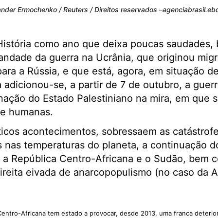
xander Ermochenko / Reuters / Direitos reservados –agenciabrasil.eb
História como ano que deixa poucas saudades, b
andade da guerra na Ucrânia, que originou mig
 para a Rússia, e que está, agora, em situação d
a adicionou-se, a partir de 7 de outubro, a guerr
ação do Estado Palestiniano na mira, em que s
as e humanas.
icos acontecimentos, sobressaem as catástrofes
 nas temperaturas do planeta, a continuação d
a, a República Centro-Africana e o Sudão, bem
ireita eivada de anarcopopulismo (no caso da 
Centro-Africana tem estado a provocar, desde 2013, uma franca deterio