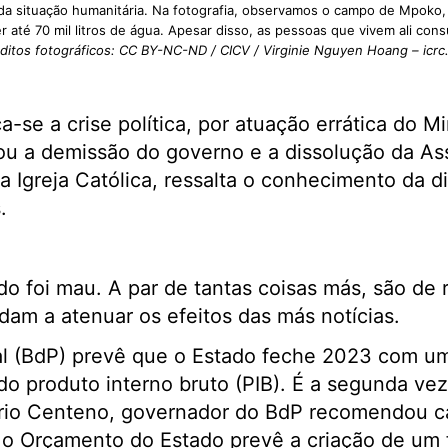
 da situação humanitária. Na fotografia, observamos o campo de Mpoko,
 até 70 mil litros de água. Apesar disso, as pessoas que vivem ali co
ditos fotográficos: CC BY-NC-ND / CICV / Virginie Nguyen Hoang – icrc
-se a crise política, por atuação errática do Mi
tou a demissão do governo e a dissolução da As
na Igreja Católica, ressalta o conhecimento da
.
o foi mau. A par de tantas coisas más, são de r
dam a atenuar os efeitos das más notícias.
l (BdP) prevê que o Estado feche 2023 com u
do produto interno bruto (PIB). É a segunda ve
io Centeno, governador do BdP recomendou cau
o Orçamento do Estado prevê a criação de um f