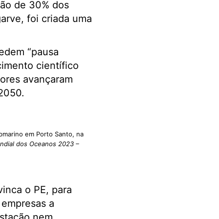
eção de 30% dos
arve, foi criada uma
pedem “pausa
imento científico
Açores avançaram
 2050.
bmarino em Porto Santo, na
undial dos Oceanos 2023 –
vinca o PE, para
s empresas a
estação nem