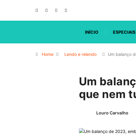
INÍCIO
ESPECIAIS
Home
Lendo e relendo
Um balanço d
Um balanç
que nem t
Louro Carvalho