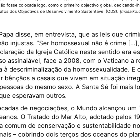
ção fosse colocada logo, como o primeiro objectivo global, dedicando-lh
afos dos Objectivos de Desenvolvimento Sustentável (ODS).
(mosaiko.
Papa disse, em entrevista, que as leis que crim
ão injustas. “Ser homossexual não é crime […]
laração da Igreja Católica neste sentido era 
o assinalável, face a 2008, com o Vaticano a r
 à descriminalização da homossexualidade. E 
r bênçãos a casais que vivem em situação irregu
e pessoas do mesmo sexo. A Santa Sé foi mais 
que esperavam outros.
cadas de negociações, o Mundo alcançou um “a
ceanos. O Tratado do Mar Alto, adotado pelos 
a comum de conservação e sustentabilidade no a
onais – cobrindo dois terços dos oceanos do plan