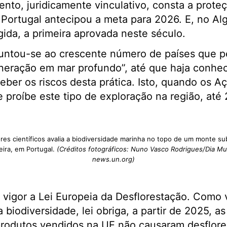
nto, juridicamente vinculativo, consta a prot
Portugal antecipou a meta para 2026. E, no Alg
ida, a primeira aprovada neste século.
 juntou-se ao crescente número de países que 
neração em mar profundo”, até que haja conhec
ceber os riscos desta prática. Isto, quando os 
 proíbe este tipo de exploração na região, até
es científicos avalia a biodiversidade marinha no topo de um monte su
ira, em Portugal.
(Créditos fotográficos: Nuno Vasco Rodrigues/Dia M
news.un.org)
 vigor a Lei Europeia da Desflorestação. Como 
 biodiversidade, lei obriga, a partir de 2025, a
produtos vendidos na UE não causaram desflor