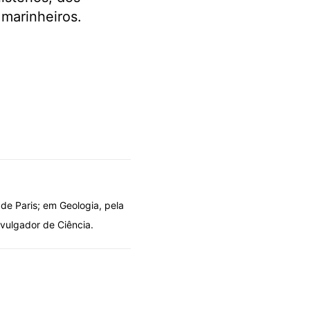
 marinheiros.
 de Paris; em Geologia, pela
ivulgador de Ciência.
DOLO POR DESIGN
OLHARES