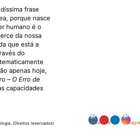
idíssima frase
nea, porque nasce
ser humano é o
cerce da nossa
da que está a
través do
istematicamente
não apenas hoje,
vro –
O Erro de
as capacidades
ologia.
(Direitos reservados)