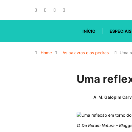
INÍCIO
ESPECIAIS
Home
As palavras e as pedras
Uma re
Uma refle
A. M. Galopim Carv
© De Rerum Natura – Blogge