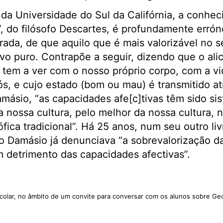
 da Universidade do Sul da Califórnia, a conhec
”, do filósofo Descartes, é profundamente erró
errada, de que aquilo que é mais valorizável no 
o puro. Contrapõe a seguir, dizendo que o ali
tem a ver com o nosso próprio corpo, com a vi
s, e cujo estado (bom ou mau) é transmitido a
másio, “as capacidades afe[c]tivas têm sido s
nossa cultura, pelo melhor da nossa cultura, 
ófica tradicional”. Há 25 anos, num seu outro li
io Damásio já denunciava “a sobrevalorização d
m detrimento das capacidades afectivas”.
olar, no âmbito de um convite para conversar com os alunos sobre Ge