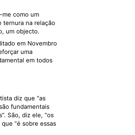
se-me como um
 ternura na relação
, um objecto.
ditado em Novembro
reforçar uma
ndamental em todos
tista diz que “as
 são fundamentais
”. São, diz ele, “os
a que “é sobre essas