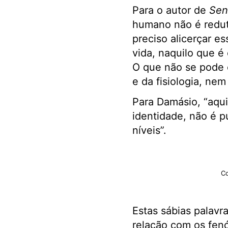
Para o autor de
Sent
humano não é redutí
preciso alicerçar es
vida, naquilo que é
O que não se pode é
e da fisiologia, ne
Para Damásio, “aqui
identidade, não é p
níveis”.
Co
Estas sábias palavr
relação com os fen