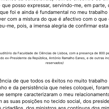
que posso expressar, servindo-me, em parte, d
 que foi e ainda é fundamental no meu trabalho
er com a mistura do que é afectivo com o que
eu-me, pois, a imensa alegria de confirmar est
auditório da Faculdade de Ciências de Lisboa, com a presença de 800 p
 do ex-Presidente da República, António Ramalho Eanes, e de outras ind
reservados)
ncia de que todos os êxitos no muito trabalho
o e da persistência que neles coloquei, foram
que sempre caracterizaram o meu relacionament
 as suas posições no tecido social, dos presid
 cidadãos, dos ministros aos contínuos dos mini