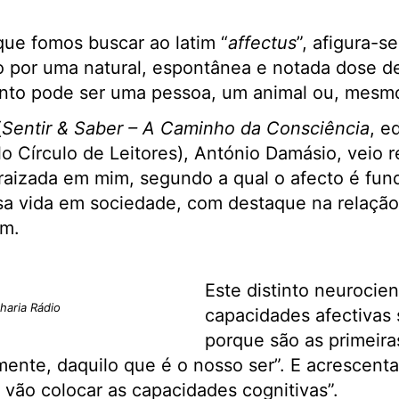
 que fomos buscar ao latim “
affectus
”, afigura-
 por uma natural, espontânea e notada dose de
anto pode ser uma pessoa, um animal ou, mesmo
(
Sentir & Saber – A Caminho da Consciência
, e
o Círculo de Leitores), António Damásio, veio 
raizada em mim, segundo a qual o afecto é fu
sa vida em sociedade, com destaque na relação
em.
Este distinto neurocien
aria Rádio
capacidades afectivas
porque são as primeiras
mente, daquilo que é o nosso ser”. E acrescent
vão colocar as capacidades cognitivas”.