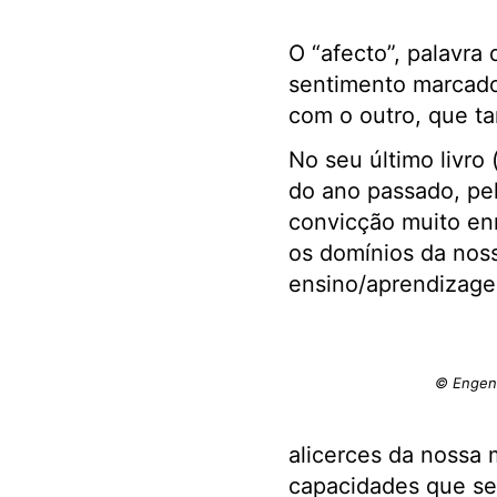
O “afecto”, palavra
sentimento marcado
com o outro, que t
No seu último livro 
do ano passado, pel
convicção muito en
os domínios da nos
ensino/aprendizag
© Engenh
alicerces da nossa 
capacidades que se 