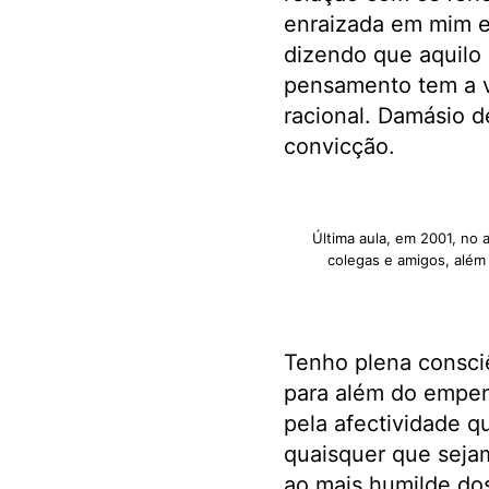
enraizada em mim e 
dizendo que aquilo
pensamento tem a v
racional. Damásio d
convicção.
Última aula, em 2001, no 
colegas e amigos, além
Tenho plena consciê
para além do empenh
pela afectividade 
quaisquer que sejam
ao mais humilde dos