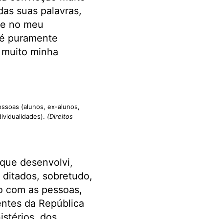
as suas palavras,
 e no meu
 é puramente
a muito minha
essoas (alunos, ex-alunos,
ividualidades).
(Direitos
 que desenvolvi,
 ditados, sobretudo,
o com as pessoas,
entes da República
stérios, dos