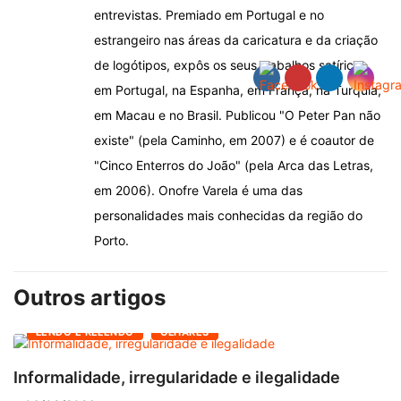
entrevistas. Premiado em Portugal e no
estrangeiro nas áreas da caricatura e da criação
de logótipos, expôs os seus trabalhos satíricos
em Portugal, na Espanha, em França, na Turquia,
em Macau e no Brasil. Publicou "O Peter Pan não
existe" (pela Caminho, em 2007) e é coautor de
"Cinco Enterros do João" (pela Arca das Letras,
em 2006). Onofre Varela é uma das
personalidades mais conhecidas da região do
Porto.
Outros artigos
LENDO E RELENDO
OLHARES
Informalidade, irregularidade e ilegalidade
A