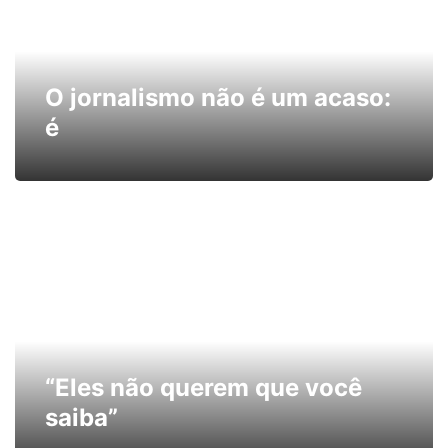
O jornalismo não é um acaso:
é
“Eles não querem que você
saiba”