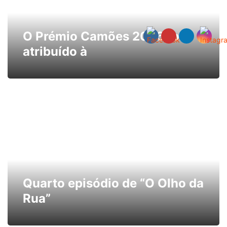
O Prémio Camões 2026 foi
atribuído à
Quarto episódio de “O Olho da
Rua”