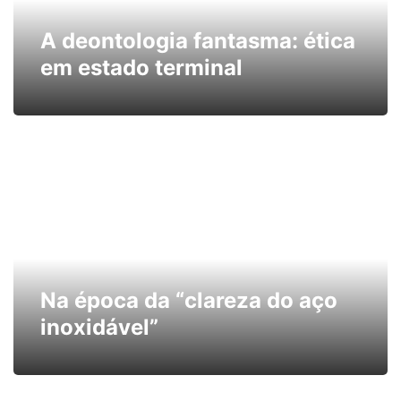
A deontologia fantasma: ética
em estado terminal
Na época da “clareza do aço
inoxidável”