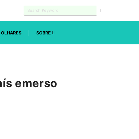
OLHARES
SOBRE
país emerso