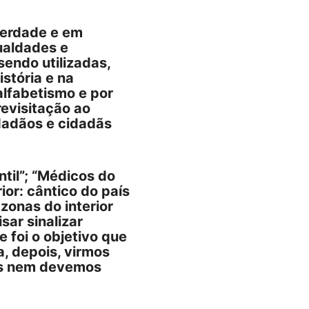
berdade e em
ualdades e
endo utilizadas,
stória e na
alfabetismo e por
revisitação ao
dadãos e cidadãs
til”; “Médicos do
ior: cântico do país
onas do interior
sar sinalizar
 foi o objetivo que
, depois, virmos
mos nem devemos