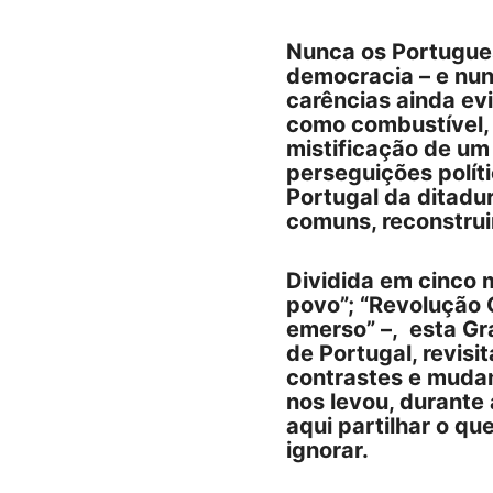
Nunca os Portugue
democracia – e nun
carências ainda ev
como combustível, p
mistificação de um
perseguições políti
Portugal da ditadu
comuns, reconstrui
Dividida em cinco m
povo”; “Revolução C
emerso” –, esta Gr
de Portugal, revisit
contrastes e mudanç
nos levou, durante
aqui partilhar o q
ignorar.