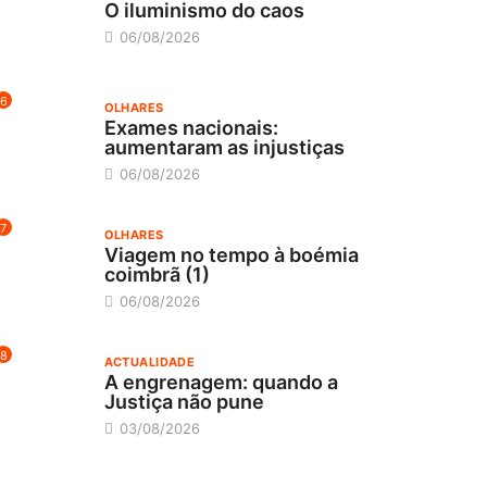
O iluminismo do caos
06/08/2026
6
OLHARES
Exames nacionais:
aumentaram as injustiças
06/08/2026
7
OLHARES
Viagem no tempo à boémia
coimbrã (1)
06/08/2026
8
ACTUALIDADE
A engrenagem: quando a
Justiça não pune
03/08/2026