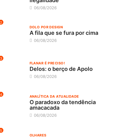
ilegalidade
06/08/2026
2
DOLO POR DESIGN
A fila que se fura por cima
06/08/2026
3
FLANAR É PRECISO!
Delos: o berço de Apolo
06/08/2026
4
ANALÍTICA DA ATUALIDADE
O paradoxo da tendência
amacacada
06/08/2026
5
OLHARES