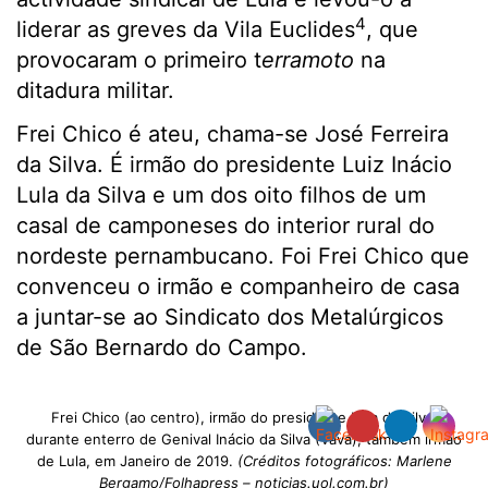
4
liderar as greves da Vila Euclides
, que
provocaram o primeiro t
erramoto
na
ditadura militar.
Frei Chico é ateu, chama-se José Ferreira
da Silva. É irmão do presidente Luiz Inácio
Lula da Silva e um dos oito filhos de um
casal de camponeses do interior rural do
nordeste pernambucano. Foi Frei Chico que
convenceu o irmão e companheiro de casa
a juntar-se ao Sindicato dos Metalúrgicos
de São Bernardo do Campo.
Frei Chico (ao centro), irmão do presidente Lula da Silva,
durante enterro de Genival Inácio da Silva (Vavá), também irmão
de Lula, em Janeiro de 2019.
(Créditos fotográficos: Marlene
Bergamo/Folhapress – noticias.uol.com.br)