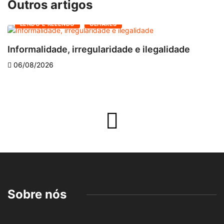
Outros artigos
LENDO E RELENDO
OLHARES
Informalidade, irregularidade e ilegalidade
A
06/08/2026
Sobre nós