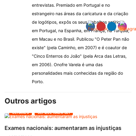
entrevistas. Premiado em Portugal e no
estrangeiro nas áreas da caricatura e da criação
de logótipos, expôs os seus trabalhos satíricos
em Portugal, na Espanha, em França, na Turquia,
em Macau e no Brasil. Publicou "O Peter Pan não
existe" (pela Caminho, em 2007) e é coautor de
"Cinco Enterros do João" (pela Arca das Letras,
em 2006). Onofre Varela é uma das
personalidades mais conhecidas da região do
Porto.
Outros artigos
OLHARES
SEI QUE NADA SEI
Exames nacionais: aumentaram as injustiças
V