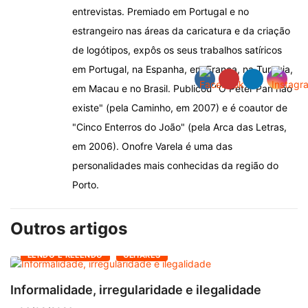
entrevistas. Premiado em Portugal e no
estrangeiro nas áreas da caricatura e da criação
de logótipos, expôs os seus trabalhos satíricos
em Portugal, na Espanha, em França, na Turquia,
em Macau e no Brasil. Publicou "O Peter Pan não
existe" (pela Caminho, em 2007) e é coautor de
"Cinco Enterros do João" (pela Arca das Letras,
em 2006). Onofre Varela é uma das
personalidades mais conhecidas da região do
Porto.
Outros artigos
LENDO E RELENDO
OLHARES
Informalidade, irregularidade e ilegalidade
A