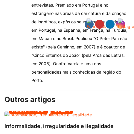
entrevistas. Premiado em Portugal e no
estrangeiro nas áreas da caricatura e da criação
de logótipos, expôs os seus trabalhos satíricos
em Portugal, na Espanha, em França, na Turquia,
em Macau e no Brasil. Publicou "O Peter Pan não
existe" (pela Caminho, em 2007) e é coautor de
"Cinco Enterros do João" (pela Arca das Letras,
em 2006). Onofre Varela é uma das
personalidades mais conhecidas da região do
Porto.
Outros artigos
LENDO E RELENDO
OLHARES
Informalidade, irregularidade e ilegalidade
A