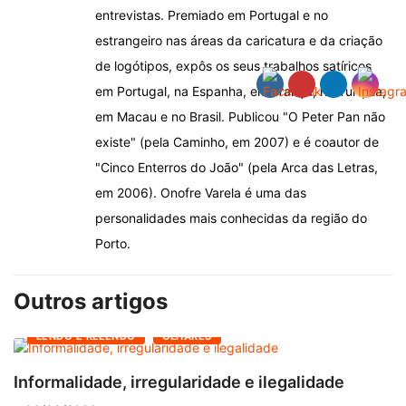
entrevistas. Premiado em Portugal e no
estrangeiro nas áreas da caricatura e da criação
de logótipos, expôs os seus trabalhos satíricos
em Portugal, na Espanha, em França, na Turquia,
em Macau e no Brasil. Publicou "O Peter Pan não
existe" (pela Caminho, em 2007) e é coautor de
"Cinco Enterros do João" (pela Arca das Letras,
em 2006). Onofre Varela é uma das
personalidades mais conhecidas da região do
Porto.
Outros artigos
LENDO E RELENDO
OLHARES
Informalidade, irregularidade e ilegalidade
A