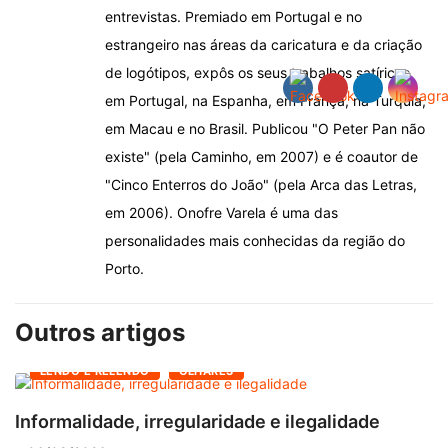
entrevistas. Premiado em Portugal e no
estrangeiro nas áreas da caricatura e da criação
de logótipos, expôs os seus trabalhos satíricos
em Portugal, na Espanha, em França, na Turquia,
em Macau e no Brasil. Publicou "O Peter Pan não
existe" (pela Caminho, em 2007) e é coautor de
"Cinco Enterros do João" (pela Arca das Letras,
em 2006). Onofre Varela é uma das
personalidades mais conhecidas da região do
Porto.
Outros artigos
LENDO E RELENDO
OLHARES
Informalidade, irregularidade e ilegalidade
A