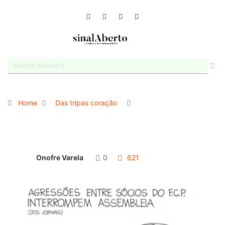
Home
Das tripas coração
Onofre Varela
0
621