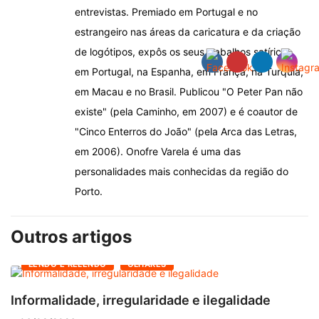
entrevistas. Premiado em Portugal e no
estrangeiro nas áreas da caricatura e da criação
de logótipos, expôs os seus trabalhos satíricos
em Portugal, na Espanha, em França, na Turquia,
em Macau e no Brasil. Publicou "O Peter Pan não
existe" (pela Caminho, em 2007) e é coautor de
"Cinco Enterros do João" (pela Arca das Letras,
em 2006). Onofre Varela é uma das
personalidades mais conhecidas da região do
Porto.
Outros artigos
LENDO E RELENDO
OLHARES
Informalidade, irregularidade e ilegalidade
A