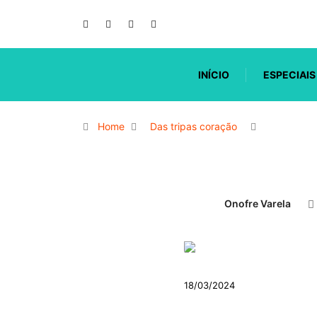
INÍCIO
ESPECIAIS
Home
Das tripas coração
Onofre Varela
18/03/2024