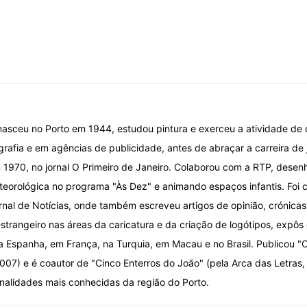
nasceu no Porto em 1944, estudou pintura e exerceu a atividade de
grafia e em agências de publicidade, antes de abraçar a carreira de 
 1970, no jornal O Primeiro de Janeiro. Colaborou com a RTP, desen
eorológica no programa "Às Dez" e animando espaços infantis. Foi car
ornal de Notícias, onde também escreveu artigos de opinião, crónica
strangeiro nas áreas da caricatura e da criação de logótipos, expôs 
a Espanha, em França, na Turquia, em Macau e no Brasil. Publicou "O
07) e é coautor de "Cinco Enterros do João" (pela Arca das Letras,
alidades mais conhecidas da região do Porto.