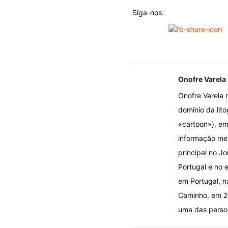
Siga-nos:
Onofre Varela
Onofre Varela 
domínio da lito
«cartoon»), em
informação met
principal no J
Portugal e no e
em Portugal, n
Caminho, em 20
uma das person