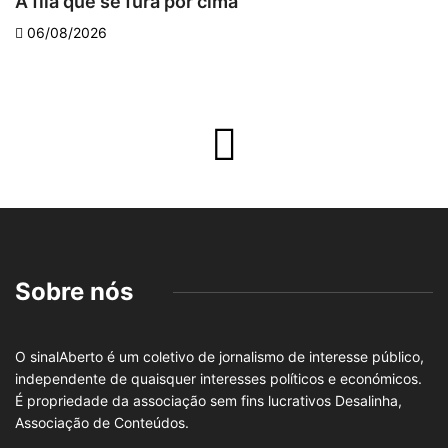
A fila que se fura por cima
D
06/08/2026
Sobre nós
O sinalAberto é um coletivo de jornalismo de interesse público,
independente de quaisquer interesses políticos e económicos.
É propriedade da associação sem fins lucrativos Desalinha,
Associação de Conteúdos.