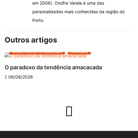
em 2006). Onofre Varela é uma das
personalidades mais conhecidas da região do
Porto.
Outros artigos
ANALÍTICA DA ATUALIDADE
OLHARES
O paradoxo da tendência amacacada
O
06/08/2026