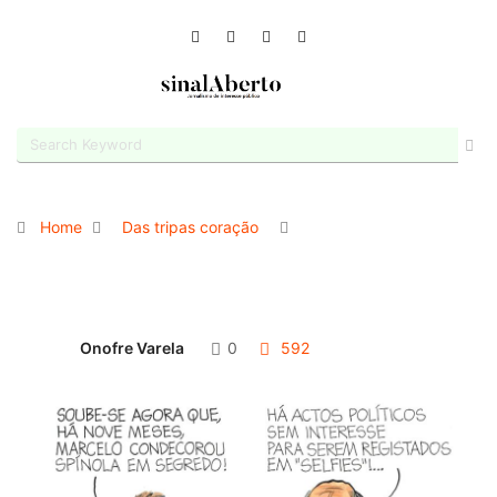
Home
Das tripas coração
Onofre Varela
0
592