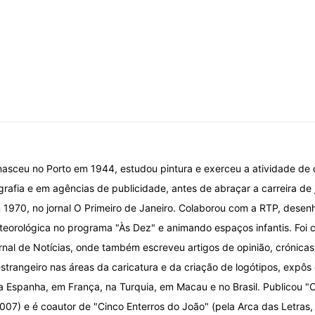
nasceu no Porto em 1944, estudou pintura e exerceu a atividade de
grafia e em agências de publicidade, antes de abraçar a carreira de 
 1970, no jornal O Primeiro de Janeiro. Colaborou com a RTP, desen
eorológica no programa "Às Dez" e animando espaços infantis. Foi car
ornal de Notícias, onde também escreveu artigos de opinião, crónica
strangeiro nas áreas da caricatura e da criação de logótipos, expôs 
a Espanha, em França, na Turquia, em Macau e no Brasil. Publicou "O
07) e é coautor de "Cinco Enterros do João" (pela Arca das Letras,