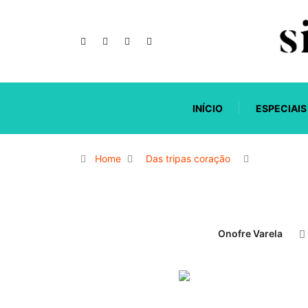
INÍCIO
ESPECIAIS
Home
Das tripas coração
Onofre Varela