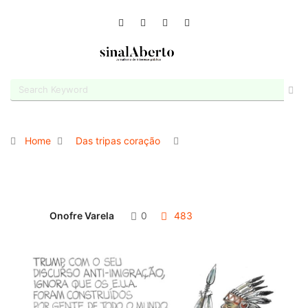
Home
Das tripas coração
Onofre Varela
0
483